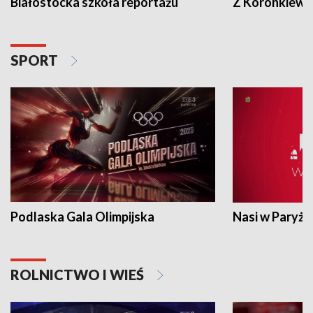
Białostocka szkoła reportażu
Z Koronkiewic
SPORT
Podlaska Gala Olimpijska
Nasi w Paryżu
ROLNICTWO I WIEŚ