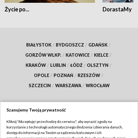
Życie po...
DorastaMy
BIAŁYSTOK
/
BYDGOSZCZ
/
GDAŃSK
/
GORZÓW WLKP.
/
KATOWICE
/
KIELCE
/
KRAKÓW
/
LUBLIN
/
ŁÓDŹ
/
OLSZTYN
/
OPOLE
/
POZNAŃ
/
RZESZÓW
/
SZCZECIN
/
WARSZAWA
/
WROCŁAW
Szanujemy Twoją prywatność
Dołącz do nas:
Kliknij "Akceptuję i przechodzę do serwisu", aby wyrazić zgody na
korzystanie z technologii automatycznego śledzenia i zbierania danych,
TVP
dostęp do informacji na Twoim urządzeniu końcowym i ich