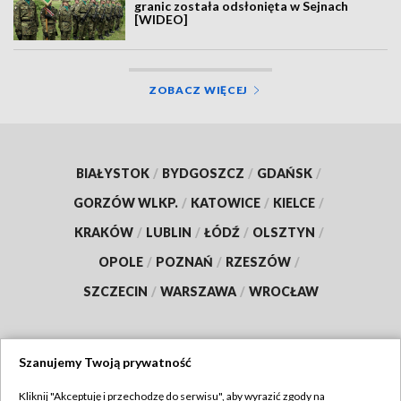
granic została odsłonięta w Sejnach
[WIDEO]
ZOBACZ WIĘCEJ
BIAŁYSTOK
/
BYDGOSZCZ
/
GDAŃSK
/
GORZÓW WLKP.
/
KATOWICE
/
KIELCE
/
KRAKÓW
/
LUBLIN
/
ŁÓDŹ
/
OLSZTYN
/
OPOLE
/
POZNAŃ
/
RZESZÓW
/
SZCZECIN
/
WARSZAWA
/
WROCŁAW
Szanujemy Twoją prywatność
Dołącz do nas:
Kliknij "Akceptuję i przechodzę do serwisu", aby wyrazić zgody na