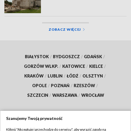
ZOBACZ WIĘCEJ
BIAŁYSTOK
/
BYDGOSZCZ
/
GDAŃSK
/
GORZÓW WLKP.
/
KATOWICE
/
KIELCE
/
KRAKÓW
/
LUBLIN
/
ŁÓDŹ
/
OLSZTYN
/
OPOLE
/
POZNAŃ
/
RZESZÓW
/
SZCZECIN
/
WARSZAWA
/
WROCŁAW
Szanujemy Twoją prywatność
Dołącz do nas:
Kliknij "Akceptuję i przechodzę do serwisu", aby wyrazić zgody na