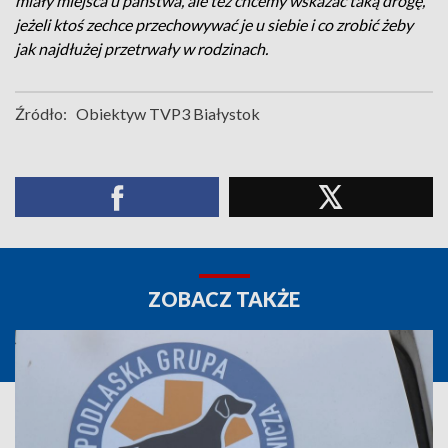
miały miejsca u państwa, ale też chcemy wskazać taką drogę,
jeżeli ktoś zechce przechowywać je u siebie i co zrobić żeby
jak najdłużej przetrwały w rodzinach.
Źródło:
Obiektyw TVP3 Białystok
ZOBACZ TAKŻE