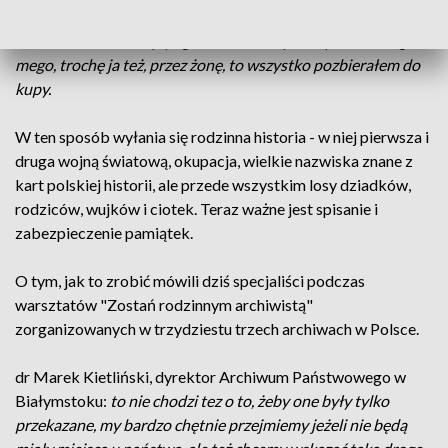
Jan Gardocki:
one były zgromadzone wpierw przez szwagra
mego, trochę ja też, przez żonę, to wszystko pozbierałem do
kupy.
W ten sposób wyłania się rodzinna historia - w niej pierwsza i
druga wojną światową, okupacja, wielkie nazwiska znane z
kart polskiej historii, ale przede wszystkim losy dziadków,
rodziców, wujków i ciotek. Teraz ważne jest spisanie i
zabezpieczenie pamiątek.
O tym, jak to zrobić mówili dziś specjaliści podczas
warsztatów "Zostań rodzinnym archiwistą"
zorganizowanych w trzydziestu trzech archiwach w Polsce.
dr Marek Kietliński, dyrektor Archiwum Państwowego w
Białymstoku:
to nie chodzi tez o to, żeby one były tylko
przekazane, my bardzo chętnie przejmiemy jeżeli nie będą