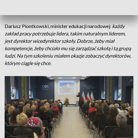
zmienić podejście nauczycieli. Takie zadanie mają teraz - jako
profesjonalni przywódcy
- przeszkoleni dyrektorzy.
Dariusz Piontkowski, minister edukacji narodowej:
każdy
zakład pracy potrzebuje lidera, takim naturalnym liderem,
jest dyrektor wicedyrektor szkoły. Dobrze, żeby miał
kompetencje, żeby chciało mu się zarządzać szkołą i tą grupą
ludzi. Na tym szkoleniu miałem okazje zobaczyć dyrektorów,
którym ciągle się chce.