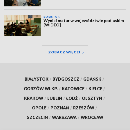
BIAŁYSTOK
Wyniki matur w województwie podlaskim
[WIDEO]
ZOBACZ WIĘCEJ
BIAŁYSTOK
/
BYDGOSZCZ
/
GDAŃSK
/
GORZÓW WLKP.
/
KATOWICE
/
KIELCE
/
KRAKÓW
/
LUBLIN
/
ŁÓDŹ
/
OLSZTYN
/
OPOLE
/
POZNAŃ
/
RZESZÓW
/
SZCZECIN
/
WARSZAWA
/
WROCŁAW