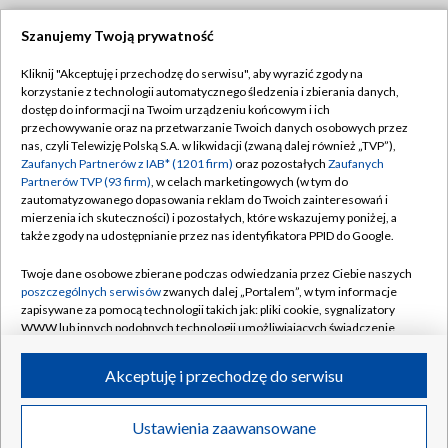
Szanujemy Twoją prywatność
Dołącz do nas:
Kliknij "Akceptuję i przechodzę do serwisu", aby wyrazić zgody na
korzystanie z technologii automatycznego śledzenia i zbierania danych,
TVP
dostęp do informacji na Twoim urządzeniu końcowym i ich
Abonament TVP
przechowywanie oraz na przetwarzanie Twoich danych osobowych przez
Regulamin TVP
nas, czyli Telewizję Polską S.A. w likwidacji (zwaną dalej również „TVP”),
Emisja w TVP
Polityka prywatności
Zaufanych Partnerów z IAB* (1201 firm)
oraz pozostałych
Zaufanych
Partnerów TVP (93 firm)
, w celach marketingowych (w tym do
Centrum informacji TVP
Moje zgody
zautomatyzowanego dopasowania reklam do Twoich zainteresowań i
mierzenia ich skuteczności) i pozostałych, które wskazujemy poniżej, a
Naziemna Telewizja Cyfrowa
Pomoc
także zgody na udostępnianie przez nas identyfikatora PPID do Google.
Sklep TVP
Biuro reklamy
Twoje dane osobowe zbierane podczas odwiedzania przez Ciebie naszych
Rada Programowa
Kontakt
poszczególnych serwisów
zwanych dalej „Portalem”, w tym informacje
zapisywane za pomocą technologii takich jak: pliki cookie, sygnalizatory
System NOS
WWW lub innych podobnych technologii umożliwiających świadczenie
dopasowanych i bezpiecznych usług, personalizację treści oraz reklam,
Informacje o nadawcy
Kanały
udostępnianie funkcji mediów społecznościowych oraz analizowanie
Akceptuję i przechodzę do serwisu
ruchu w Internecie.
Program dla prasy
©2026 Telewizja Polska S.A. w likwidacji
Biuro Reklamy
Twoje dane osobowe zbierane podczas odwiedzania przez Ciebie
Ustawienia zaawansowane
poszczególnych serwisów
na Portalu, takie jak adresy IP, identyfikatory