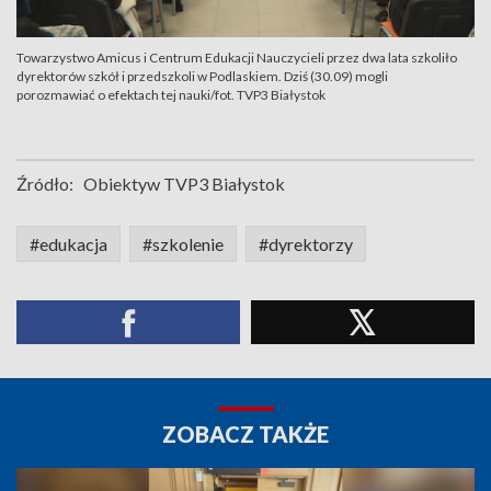
Towarzystwo Amicus i Centrum Edukacji Nauczycieli przez dwa lata szkoliło
dyrektorów szkół i przedszkoli w Podlaskiem. Dziś (30.09) mogli
porozmawiać o efektach tej nauki/fot. TVP3 Białystok
Źródło:
Obiektyw TVP3 Białystok
#edukacja
#szkolenie
#dyrektorzy
ZOBACZ TAKŻE