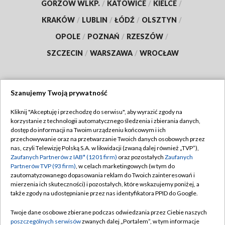
GORZÓW WLKP.
/
KATOWICE
/
KIELCE
/
KRAKÓW
/
LUBLIN
/
ŁÓDŹ
/
OLSZTYN
/
OPOLE
/
POZNAŃ
/
RZESZÓW
/
SZCZECIN
/
WARSZAWA
/
WROCŁAW
Szanujemy Twoją prywatność
Dołącz do nas:
Kliknij "Akceptuję i przechodzę do serwisu", aby wyrazić zgody na
korzystanie z technologii automatycznego śledzenia i zbierania danych,
TVP
dostęp do informacji na Twoim urządzeniu końcowym i ich
Abonament TVP
przechowywanie oraz na przetwarzanie Twoich danych osobowych przez
Regulamin TVP
nas, czyli Telewizję Polską S.A. w likwidacji (zwaną dalej również „TVP”),
Emisja w TVP
Polityka prywatności
Zaufanych Partnerów z IAB* (1201 firm)
oraz pozostałych
Zaufanych
Partnerów TVP (93 firm)
, w celach marketingowych (w tym do
Centrum informacji TVP
Moje zgody
zautomatyzowanego dopasowania reklam do Twoich zainteresowań i
mierzenia ich skuteczności) i pozostałych, które wskazujemy poniżej, a
Naziemna Telewizja Cyfrowa
Pomoc
także zgody na udostępnianie przez nas identyfikatora PPID do Google.
Sklep TVP
Biuro reklamy
Twoje dane osobowe zbierane podczas odwiedzania przez Ciebie naszych
Rada Programowa
Kontakt
poszczególnych serwisów
zwanych dalej „Portalem”, w tym informacje