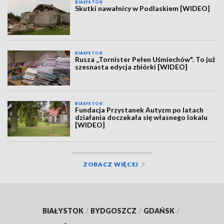
BIAŁYSTOK
Skutki nawałnicy w Podlaskiem [WIDEO]
BIAŁYSTOK
Rusza „Tornister Pełen Uśmiechów". To już
szesnasta edycja zbiórki [WIDEO]
BIAŁYSTOK
Fundacja Przystanek Autyzm po latach
działania doczekała się własnego lokalu
[WIDEO]
ZOBACZ WIĘCEJ
BIAŁYSTOK
/
BYDGOSZCZ
/
GDAŃSK
/