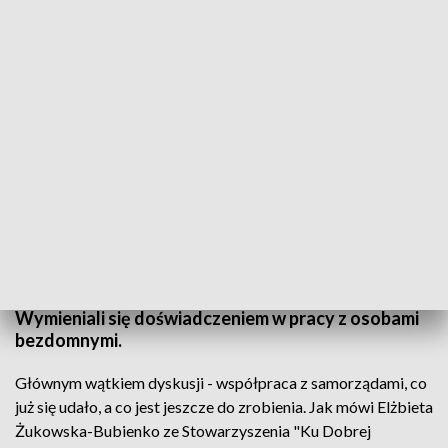
Głównym wątkiem dyskusji - współpraca z samorządami, co już się udało, a co
jest jeszcze do zrobienia/fot. TVP3 Białystok
Działacze organizacji pomocowych z kraju,
samorządowcy i osoby walczące z bezdomnością
spotkali się na regionalnej debacie w Białymstoku.
Wymieniali się doświadczeniem w pracy z osobami
bezdomnymi.
Głównym wątkiem dyskusji - współpraca z samorządami, co
już się udało, a co jest jeszcze do zrobienia. Jak mówi Elżbieta
Żukowska-Bubienko ze Stowarzyszenia "Ku Dobrej