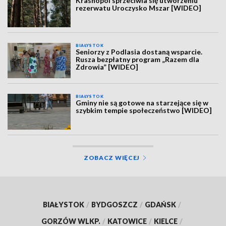
Krasnopol sprzeciwia się utworzeniu
rezerwatu Uroczysko Mszar [WIDEO]
BIAŁYSTOK
Seniorzy z Podlasia dostaną wsparcie.
Rusza bezpłatny program „Razem dla
Zdrowia” [WIDEO]
BIAŁYSTOK
Gminy nie są gotowe na starzejące się w
szybkim tempie społeczeństwo [WIDEO]
ZOBACZ WIĘCEJ
BIAŁYSTOK
/
BYDGOSZCZ
/
GDAŃSK
/
GORZÓW WLKP.
/
KATOWICE
/
KIELCE
/