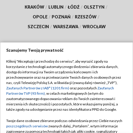
KRAKÓW
/
LUBLIN
/
ŁÓDŹ
/
OLSZTYN
/
OPOLE
/
POZNAŃ
/
RZESZÓW
/
SZCZECIN
/
WARSZAWA
/
WROCŁAW
Szanujemy Twoją prywatność
Dołącz do nas:
Kliknij "Akceptuję i przechodzę do serwisu", aby wyrazić zgody na
korzystanie z technologii automatycznego śledzenia i zbierania danych,
TVP
dostęp do informacji na Twoim urządzeniu końcowym i ich
Abonament TVP
przechowywanie oraz na przetwarzanie Twoich danych osobowych przez
Regulamin TVP
nas, czyli Telewizję Polską S.A. w likwidacji (zwaną dalej również „TVP”),
Emisja w TVP
Polityka prywatności
Zaufanych Partnerów z IAB* (1201 firm)
oraz pozostałych
Zaufanych
Partnerów TVP (93 firm)
, w celach marketingowych (w tym do
Centrum informacji TVP
Moje zgody
zautomatyzowanego dopasowania reklam do Twoich zainteresowań i
mierzenia ich skuteczności) i pozostałych, które wskazujemy poniżej, a
Naziemna Telewizja Cyfrowa
Pomoc
także zgody na udostępnianie przez nas identyfikatora PPID do Google.
Sklep TVP
Biuro reklamy
Twoje dane osobowe zbierane podczas odwiedzania przez Ciebie naszych
Rada Programowa
Kontakt
poszczególnych serwisów
zwanych dalej „Portalem”, w tym informacje
zapisywane za pomocą technologii takich jak: pliki cookie, sygnalizatory