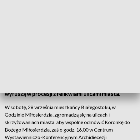
Rozpoczęły się Dni Patrona Białegostoku/fot. TVP3 Białystok
Białystok po raz czwarty obchodzi dni patrona
miasta - błogosławionego księdza Michała
Sopoćki. W Sanktuarium Miłosierdzia Bożego
uroczysta msza święta - po niej mieszkańcy
wyruszą w procesji z relikwiami ulicami miasta.
W sobotę, 28 września mieszkańcy Białegostoku, w
Godzinie Miłosierdzia, zgromadzą się na ulicach i
skrzyżowaniach miasta, aby wspólne odmówić Koronkę do
Bożego Miłosierdzia, zaś o godz. 16.00 w Centrum
Wystawienniczo-Konferencyjnym Archidiecezji