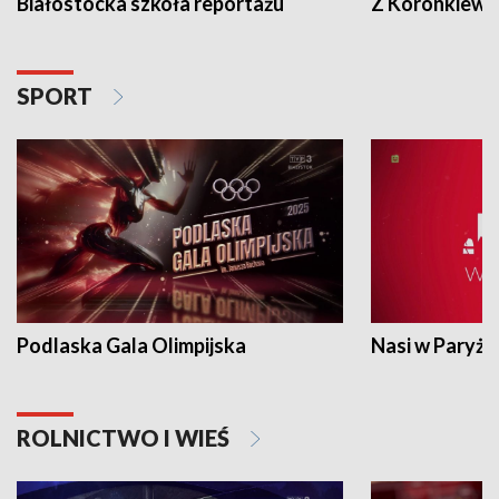
Białostocka szkoła reportażu
Z Koronkiewic
SPORT
Podlaska Gala Olimpijska
Nasi w Paryżu
ROLNICTWO I WIEŚ