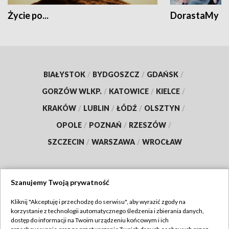
Życie po...
DorastaMy
BIAŁYSTOK
/
BYDGOSZCZ
/
GDAŃSK
/
GORZÓW WLKP.
/
KATOWICE
/
KIELCE
/
KRAKÓW
/
LUBLIN
/
ŁÓDŹ
/
OLSZTYN
/
OPOLE
/
POZNAŃ
/
RZESZÓW
/
SZCZECIN
/
WARSZAWA
/
WROCŁAW
Szanujemy Twoją prywatność
Dołącz do nas:
Kliknij "Akceptuję i przechodzę do serwisu", aby wyrazić zgody na
korzystanie z technologii automatycznego śledzenia i zbierania danych,
TVP
dostęp do informacji na Twoim urządzeniu końcowym i ich