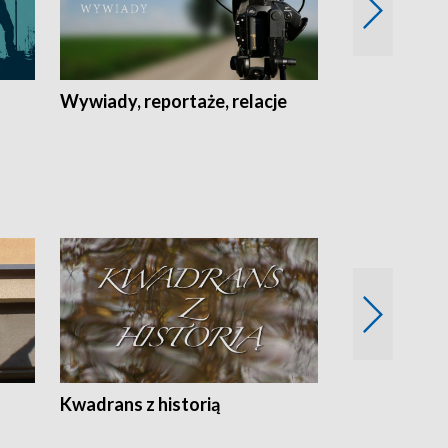
Wywiady, reportaże, relacje
Recepta na...
Z
Kwadrans z historią
Kartki z kal