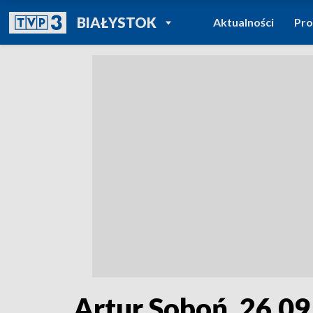
POWRÓT DO
BIAŁYSTOK
Aktualności
Pr
TVP REGIONY
Artur Soboń. 26.0