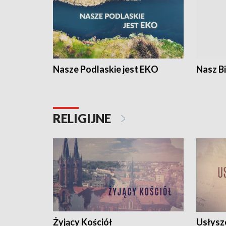
Nasze Podlaskie jest EKO
Nasz B
RELIGIJNE
Żyjący Kościół
Usłysz