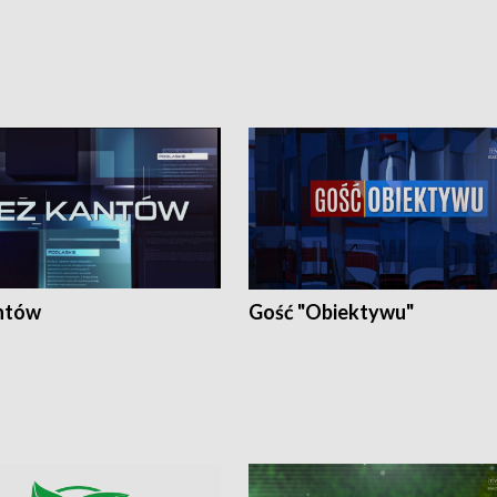
ntów
Gość "Obiektywu"