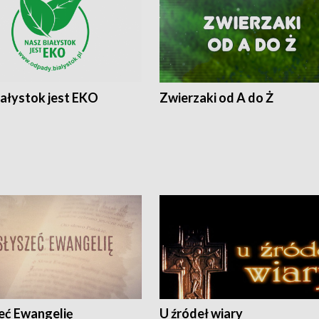
iałystok jest EKO
Zwierzaki od A do Ż
eć Ewangelię
U źródeł wiary