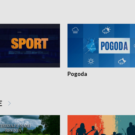
zonym Przestępstwem.
ważne jest to by nie były same.
Pogoda
E