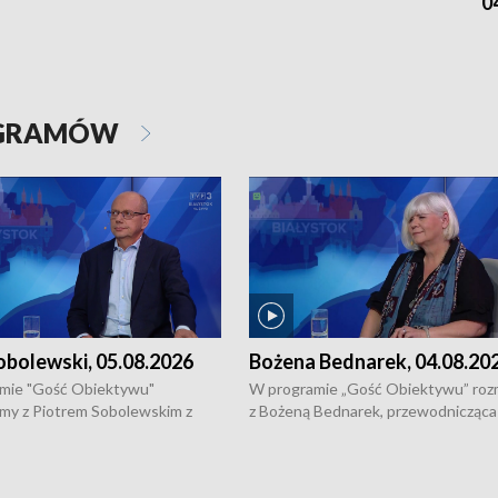
0
OGRAMÓW
obolewski, 05.08.2026
Bożena Bednarek, 04.08.20
mie "Gość Obiektywu"
W programie „Gość Obiektywu” ro
my z Piotrem Sobolewskim z
z Bożeną Bednarek, przewodnicząca
twa Amickus o możliwościach
Białostockiej Rady Seniorów, o walc
osób dotkniętych przemocą i
samotnością, pomysłach na to jak
u Ośrodka Pomocy Osobom
wyciągać osoby starsze z domów i j