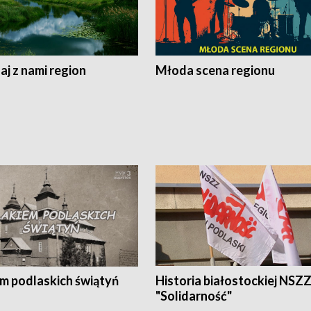
j z nami region
Młoda scena regionu
em podlaskich świątyń
Historia białostockiej NSZ
"Solidarność"