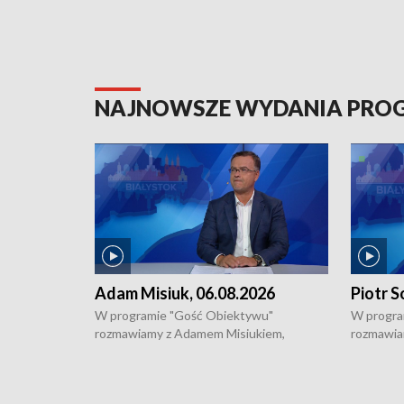
NAJNOWSZE WYDANIA PR
Adam Misiuk, 06.08.2026
Piotr S
W programie "Gość Obiektywu"
W progra
rozmawiamy z Adamem Misiukiem,
rozmawia
podlaskim wojewódzkim konserwatorem
Towarzys
zabytków o kondycji zabytków w regionie
wsparcia 
i naborze wniosków na prace
działani