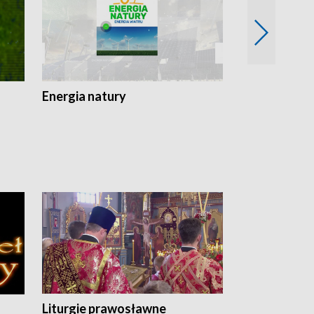
Energia natury
Ogród i nie t
Liturgie prawosławne