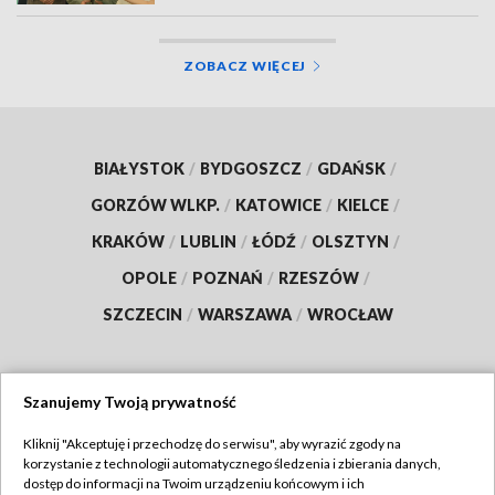
ZOBACZ WIĘCEJ
BIAŁYSTOK
/
BYDGOSZCZ
/
GDAŃSK
/
GORZÓW WLKP.
/
KATOWICE
/
KIELCE
/
KRAKÓW
/
LUBLIN
/
ŁÓDŹ
/
OLSZTYN
/
OPOLE
/
POZNAŃ
/
RZESZÓW
/
SZCZECIN
/
WARSZAWA
/
WROCŁAW
Szanujemy Twoją prywatność
Dołącz do nas:
Kliknij "Akceptuję i przechodzę do serwisu", aby wyrazić zgody na
korzystanie z technologii automatycznego śledzenia i zbierania danych,
TVP
dostęp do informacji na Twoim urządzeniu końcowym i ich