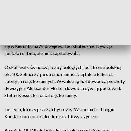
Pod Łętownicą i Andrzejewem została ostatecznie rozbita.
Jej siła polegała na duchu walki, ale nie bez znaczenia było to,
że wielu żołnierzy pochodziła właśnie stąd.
Polskie oddziały trzykrotnie podejmowały próby przebicia
się w kierunku na Andrzejewo, bezskutecznie. Dywizja
została rozbita, ale nie skapitulowała.
O skali walk świadczą liczby poległych: po stronie polskiej
ok. 400 żołnierzy, po stronie niemieckiej także kilkuset
zabitych i ciężko rannych. W walce zginął dowódca piechoty
dywizyjnej Aleksander Hertel, dowódca dywizji pułkownik
Stefan Kossecki został ciężko ranny.
Los tych, którzy przeżyli był różny. Wśród nich – Longin
Kurski, któremu udało się ujść z bitwy z życiem.
Rozbicie 18. DP nie było dużym sukcesem Niemców- z