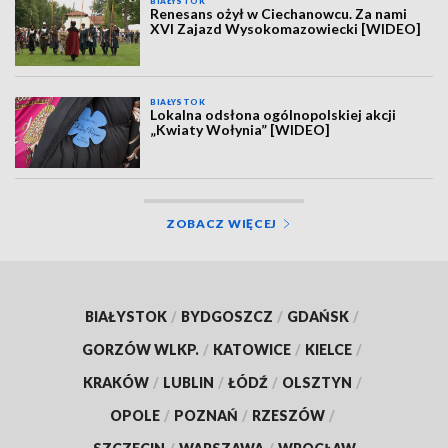
BIAŁYSTOK
Renesans ożył w Ciechanowcu. Za nami
XVI Zajazd Wysokomazowiecki [WIDEO]
BIAŁYSTOK
Lokalna odsłona ogólnopolskiej akcji
„Kwiaty Wołynia” [WIDEO]
ZOBACZ WIĘCEJ
BIAŁYSTOK
/
BYDGOSZCZ
/
GDAŃSK
/
GORZÓW WLKP.
/
KATOWICE
/
KIELCE
/
KRAKÓW
/
LUBLIN
/
ŁÓDŹ
/
OLSZTYN
/
OPOLE
/
POZNAŃ
/
RZESZÓW
/