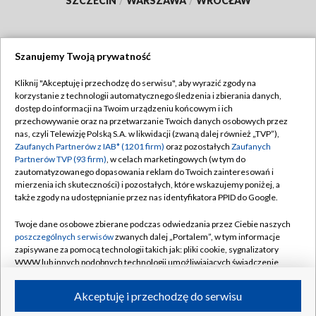
SZCZECIN
/
WARSZAWA
/
WROCŁAW
Szanujemy Twoją prywatność
Dołącz do nas:
Kliknij "Akceptuję i przechodzę do serwisu", aby wyrazić zgody na
korzystanie z technologii automatycznego śledzenia i zbierania danych,
TVP
dostęp do informacji na Twoim urządzeniu końcowym i ich
Abonament TVP
przechowywanie oraz na przetwarzanie Twoich danych osobowych przez
Regulamin TVP
nas, czyli Telewizję Polską S.A. w likwidacji (zwaną dalej również „TVP”),
Emisja w TVP
Polityka prywatności
Zaufanych Partnerów z IAB* (1201 firm)
oraz pozostałych
Zaufanych
Partnerów TVP (93 firm)
, w celach marketingowych (w tym do
Centrum informacji TVP
Moje zgody
zautomatyzowanego dopasowania reklam do Twoich zainteresowań i
mierzenia ich skuteczności) i pozostałych, które wskazujemy poniżej, a
Naziemna Telewizja Cyfrowa
Pomoc
także zgody na udostępnianie przez nas identyfikatora PPID do Google.
Sklep TVP
Biuro reklamy
Twoje dane osobowe zbierane podczas odwiedzania przez Ciebie naszych
Rada Programowa
Kontakt
poszczególnych serwisów
zwanych dalej „Portalem”, w tym informacje
zapisywane za pomocą technologii takich jak: pliki cookie, sygnalizatory
System NOS
WWW lub innych podobnych technologii umożliwiających świadczenie
dopasowanych i bezpiecznych usług, personalizację treści oraz reklam,
Informacje o nadawcy
Kanały
udostępnianie funkcji mediów społecznościowych oraz analizowanie
Akceptuję i przechodzę do serwisu
ruchu w Internecie.
Program dla prasy