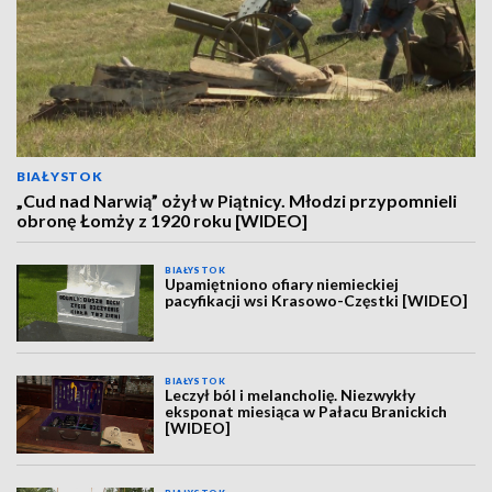
BIAŁYSTOK
„Cud nad Narwią” ożył w Piątnicy. Młodzi przypomnieli
obronę Łomży z 1920 roku [WIDEO]
BIAŁYSTOK
Upamiętniono ofiary niemieckiej
pacyfikacji wsi Krasowo-Częstki [WIDEO]
BIAŁYSTOK
Leczył ból i melancholię. Niezwykły
eksponat miesiąca w Pałacu Branickich
[WIDEO]