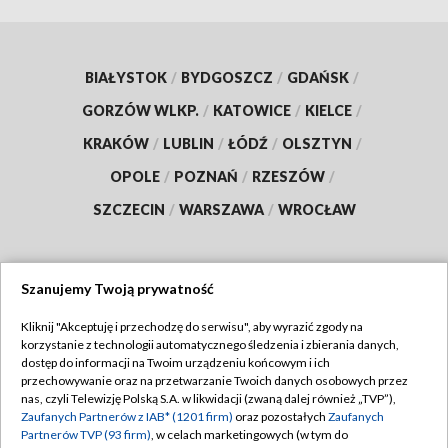
BIAŁYSTOK
/
BYDGOSZCZ
/
GDAŃSK
/
GORZÓW WLKP.
/
KATOWICE
/
KIELCE
/
KRAKÓW
/
LUBLIN
/
ŁÓDŹ
/
OLSZTYN
/
OPOLE
/
POZNAŃ
/
RZESZÓW
/
SZCZECIN
/
WARSZAWA
/
WROCŁAW
Szanujemy Twoją prywatność
Dołącz do nas:
Kliknij "Akceptuję i przechodzę do serwisu", aby wyrazić zgody na
korzystanie z technologii automatycznego śledzenia i zbierania danych,
TVP
dostęp do informacji na Twoim urządzeniu końcowym i ich
Abonament TVP
przechowywanie oraz na przetwarzanie Twoich danych osobowych przez
Regulamin TVP
nas, czyli Telewizję Polską S.A. w likwidacji (zwaną dalej również „TVP”),
Emisja w TVP
Polityka prywatności
Zaufanych Partnerów z IAB* (1201 firm)
oraz pozostałych
Zaufanych
Partnerów TVP (93 firm)
, w celach marketingowych (w tym do
Centrum informacji TVP