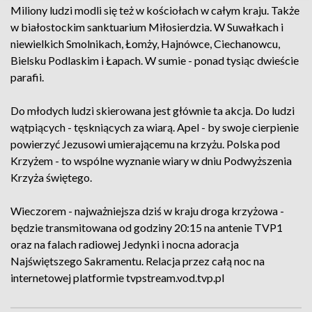
Miliony ludzi modli się też w kościołach w całym kraju. Także
w białostockim sanktuarium Miłosierdzia. W Suwałkach i
niewielkich Smolnikach, Łomży, Hajnówce, Ciechanowcu,
Bielsku Podlaskim i Łapach. W sumie - ponad tysiąc dwieście
parafii.
Do młodych ludzi skierowana jest głównie ta akcja. Do ludzi
wątpiących - tęskniących za wiarą. Apel - by swoje cierpienie
powierzyć Jezusowi umierającemu na krzyżu. Polska pod
Krzyżem - to wspólne wyznanie wiary w dniu Podwyższenia
Krzyża świętego.
Wieczorem - najważniejsza dziś w kraju droga krzyżowa -
będzie transmitowana od godziny 20:15 na antenie TVP1
oraz na falach radiowej Jedynki i nocna adoracja
Najświętszego Sakramentu. Relacja przez całą noc na
internetowej platformie tvpstream.vod.tvp.pl