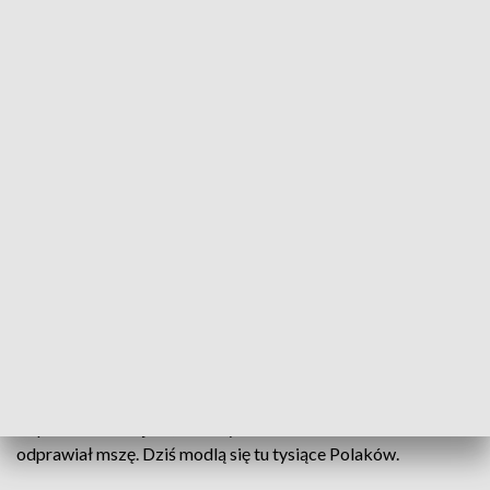
Polska pod Krzyżem/fot. TVP3 Białystok
Polska pod Krzyżem - to odpowiedź kościoła na
kryzys wiary i zaproszenie do wspólnej modlitwy w
miejscu symbolicznym. Pod krzyżem - najważniejszą
relikwią Chrześcijan. Główne obchody odbywają się
we Włocławku.
Polska pod Krzyżem - we Włocławku. W pobliżu miejsca,
gdzie 35 lat temu odnaleziono ciało księdza Jerzego
Popiełuszki. Miejsca, w którym 28 lat temu Jan Paweł II
odprawiał mszę. Dziś modlą się tu tysiące Polaków.