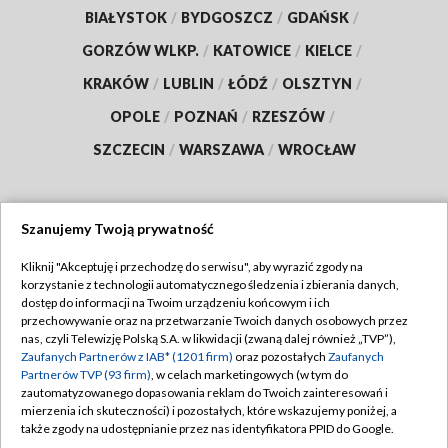
BIAŁYSTOK
/
BYDGOSZCZ
/
GDAŃSK
/
GORZÓW WLKP.
/
KATOWICE
/
KIELCE
/
KRAKÓW
/
LUBLIN
/
ŁÓDŹ
/
OLSZTYN
/
OPOLE
/
POZNAŃ
/
RZESZÓW
/
SZCZECIN
/
WARSZAWA
/
WROCŁAW
Szanujemy Twoją prywatność
Dołącz do nas:
Kliknij "Akceptuję i przechodzę do serwisu", aby wyrazić zgody na
korzystanie z technologii automatycznego śledzenia i zbierania danych,
TVP
dostęp do informacji na Twoim urządzeniu końcowym i ich
Abonament TVP
przechowywanie oraz na przetwarzanie Twoich danych osobowych przez
Regulamin TVP
nas, czyli Telewizję Polską S.A. w likwidacji (zwaną dalej również „TVP”),
Emisja w TVP
Polityka prywatności
Zaufanych Partnerów z IAB* (1201 firm)
oraz pozostałych
Zaufanych
Partnerów TVP (93 firm)
, w celach marketingowych (w tym do
Centrum informacji TVP
Moje zgody
zautomatyzowanego dopasowania reklam do Twoich zainteresowań i
mierzenia ich skuteczności) i pozostałych, które wskazujemy poniżej, a
Naziemna Telewizja Cyfrowa
Pomoc
także zgody na udostępnianie przez nas identyfikatora PPID do Google.