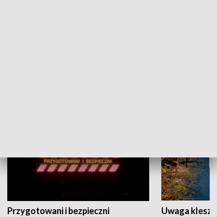
Grajmy Swoje
Białostocki Te
NAUKA I EDUKACJA
Przygotowani i bezpieczni
Uwaga kleszc