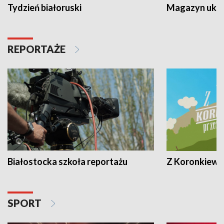
Tydzień białoruski
Magazyn ukra
REPORTAŻE
Białostocka szkoła reportażu
Z Koronkiewic
SPORT