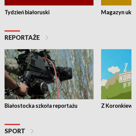
Tydzień białoruski
Magazyn ukra
REPORTAŻE
Białostocka szkoła reportażu
Z Koronkiewic
SPORT