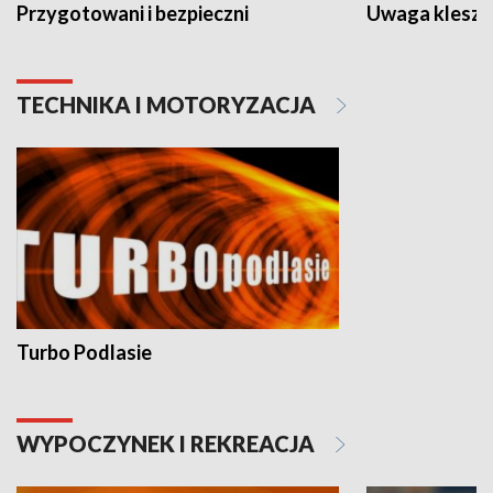
Przygotowani i bezpieczni
Uwaga kleszc
TECHNIKA I MOTORYZACJA
Turbo Podlasie
WYPOCZYNEK I REKREACJA