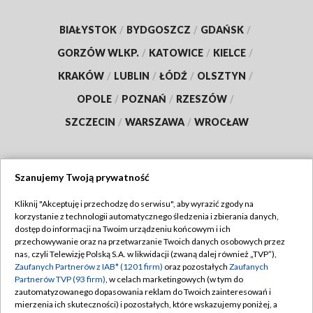
BIAŁYSTOK
/
BYDGOSZCZ
/
GDAŃSK
/
GORZÓW WLKP.
/
KATOWICE
/
KIELCE
/
KRAKÓW
/
LUBLIN
/
ŁÓDŹ
/
OLSZTYN
/
OPOLE
/
POZNAŃ
/
RZESZÓW
/
SZCZECIN
/
WARSZAWA
/
WROCŁAW
Szanujemy Twoją prywatność
Dołącz do nas:
Kliknij "Akceptuję i przechodzę do serwisu", aby wyrazić zgody na
korzystanie z technologii automatycznego śledzenia i zbierania danych,
TVP
dostęp do informacji na Twoim urządzeniu końcowym i ich
Abonament TVP
przechowywanie oraz na przetwarzanie Twoich danych osobowych przez
Regulamin TVP
nas, czyli Telewizję Polską S.A. w likwidacji (zwaną dalej również „TVP”),
Emisja w TVP
Polityka prywatności
Zaufanych Partnerów z IAB* (1201 firm)
oraz pozostałych
Zaufanych
Partnerów TVP (93 firm)
, w celach marketingowych (w tym do
Centrum informacji TVP
Moje zgody
zautomatyzowanego dopasowania reklam do Twoich zainteresowań i
mierzenia ich skuteczności) i pozostałych, które wskazujemy poniżej, a
Naziemna Telewizja Cyfrowa
Pomoc