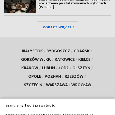
wydarzenia po sfałszowanych wyborach
[WIDEO]
ZOBACZ WIĘCEJ
BIAŁYSTOK
/
BYDGOSZCZ
/
GDAŃSK
/
GORZÓW WLKP.
/
KATOWICE
/
KIELCE
/
KRAKÓW
/
LUBLIN
/
ŁÓDŹ
/
OLSZTYN
/
OPOLE
/
POZNAŃ
/
RZESZÓW
/
SZCZECIN
/
WARSZAWA
/
WROCŁAW
Szanujemy Twoją prywatność
Dołącz do nas:
Kliknij "Akceptuję i przechodzę do serwisu", aby wyrazić zgody na