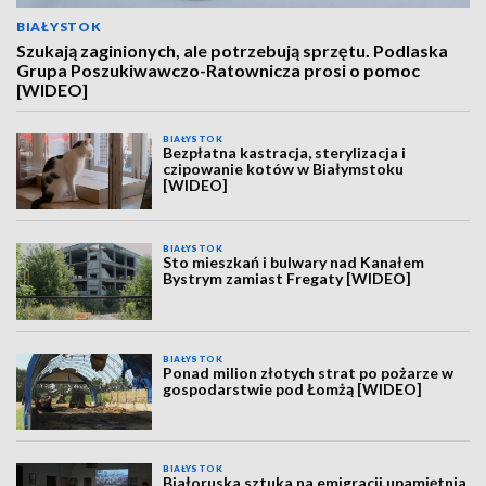
BIAŁYSTOK
Szukają zaginionych, ale potrzebują sprzętu. Podlaska
Grupa Poszukiwawczo-Ratownicza prosi o pomoc
[WIDEO]
BIAŁYSTOK
Bezpłatna kastracja, sterylizacja i
czipowanie kotów w Białymstoku
[WIDEO]
BIAŁYSTOK
Sto mieszkań i bulwary nad Kanałem
Bystrym zamiast Fregaty [WIDEO]
BIAŁYSTOK
Ponad milion złotych strat po pożarze w
gospodarstwie pod Łomżą [WIDEO]
BIAŁYSTOK
Białoruska sztuka na emigracji upamiętnia