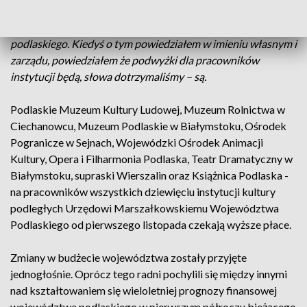
Artur Kosicki, marszałek województwa podlaskiego -
Już
zostały przegłosowane przez sejmik województwa
podlaskiego. Kiedyś o tym powiedziałem w imieniu własnym i
zarządu, powiedziałem że podwyżki dla pracowników
instytucji będą, słowa dotrzymaliśmy – są.
Podlaskie Muzeum Kultury Ludowej, Muzeum Rolnictwa w
Ciechanowcu, Muzeum Podlaskie w Białymstoku, Ośrodek
Pogranicze w Sejnach, Wojewódzki Ośrodek Animacji
Kultury, Opera i Filharmonia Podlaska, Teatr Dramatyczny w
Białymstoku, supraski Wierszalin oraz Książnica Podlaska -
na pracowników wszystkich dziewięciu instytucji kultury
podległych Urzędowi Marszałkowskiemu Województwa
Podlaskiego od pierwszego listopada czekają wyższe płace.
Zmiany w budżecie województwa zostały przyjęte
jednogłośnie. Oprócz tego radni pochylili się między innymi
nad kształtowaniem się wieloletniej prognozy finansowej
województwa podlaskiego w pierwszym półroczu bieżącego