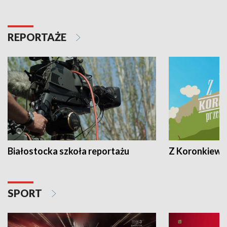
REPORTAŻE
Białostocka szkoła reportażu
Z Koronkiewic
SPORT