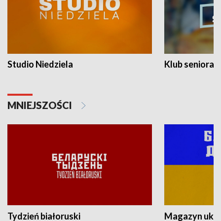
Studio Niedziela
Klub seniora
MNIEJSZOŚCI
Tydzień białoruski
Magazyn ukra