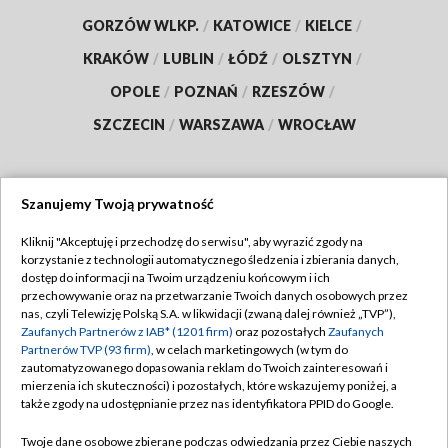
GORZÓW WLKP.
/
KATOWICE
/
KIELCE
/
KRAKÓW
/
LUBLIN
/
ŁÓDŹ
/
OLSZTYN
/
OPOLE
/
POZNAŃ
/
RZESZÓW
/
SZCZECIN
/
WARSZAWA
/
WROCŁAW
Szanujemy Twoją prywatność
Dołącz do nas:
Kliknij "Akceptuję i przechodzę do serwisu", aby wyrazić zgody na
korzystanie z technologii automatycznego śledzenia i zbierania danych,
TVP
dostęp do informacji na Twoim urządzeniu końcowym i ich
Abonament TVP
przechowywanie oraz na przetwarzanie Twoich danych osobowych przez
Regulamin TVP
nas, czyli Telewizję Polską S.A. w likwidacji (zwaną dalej również „TVP”),
Emisja w TVP
Polityka prywatności
Zaufanych Partnerów z IAB* (1201 firm)
oraz pozostałych
Zaufanych
Partnerów TVP (93 firm)
, w celach marketingowych (w tym do
Centrum informacji TVP
Moje zgody
zautomatyzowanego dopasowania reklam do Twoich zainteresowań i
mierzenia ich skuteczności) i pozostałych, które wskazujemy poniżej, a
Naziemna Telewizja Cyfrowa
Pomoc
także zgody na udostępnianie przez nas identyfikatora PPID do Google.
Sklep TVP
Biuro reklamy
Twoje dane osobowe zbierane podczas odwiedzania przez Ciebie naszych