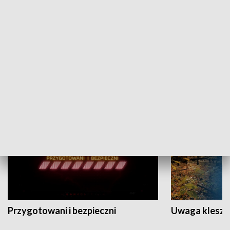
Grajmy Swoje
Białostocki Te
NAUKA I EDUKACJA
Przygotowani i bezpieczni
Uwaga kleszc