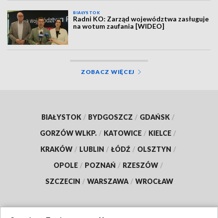
BIAŁYSTOK
Radni KO: Zarząd województwa zasługuje
na wotum zaufania [WIDEO]
ZOBACZ WIĘCEJ
BIAŁYSTOK
/
BYDGOSZCZ
/
GDAŃSK
/
GORZÓW WLKP.
/
KATOWICE
/
KIELCE
/
KRAKÓW
/
LUBLIN
/
ŁÓDŹ
/
OLSZTYN
/
OPOLE
/
POZNAŃ
/
RZESZÓW
/
SZCZECIN
/
WARSZAWA
/
WROCŁAW