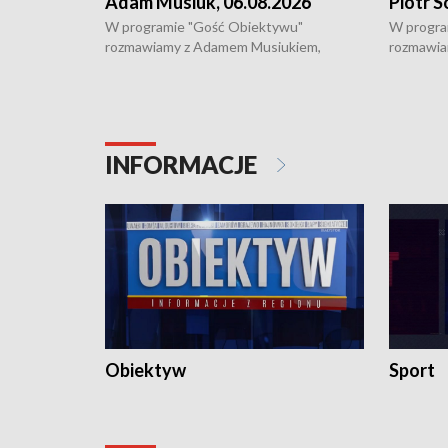
Adam Musiuk, 06.08.2026
Piotr S
W programie "Gość Obiektywu"
W progra
rozmawiamy z Adamem Musiukiem,
rozmawia
podlaskim wojewódzkim konserwatorem
Towarzys
zabytków o kondycji zabytków w regionie
wsparcia 
i naborze wniosków na prace
działani
konserwatorskie.
Pokrzywd
INFORMACJE
Obiektyw
Sport