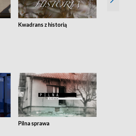
Z
Kwadrans z historią
Kartki z kal
Pilna sprawa