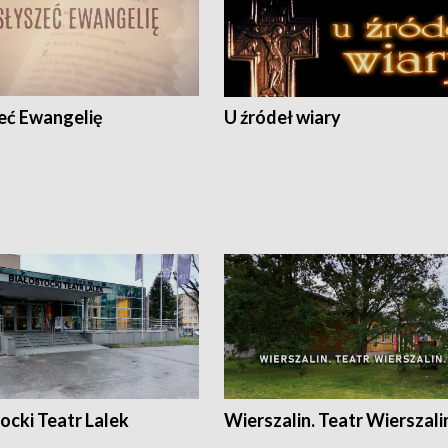
eć Ewangelię
U źródeł wiary
ocki Teatr Lalek
Wierszalin. Teatr Wierszali