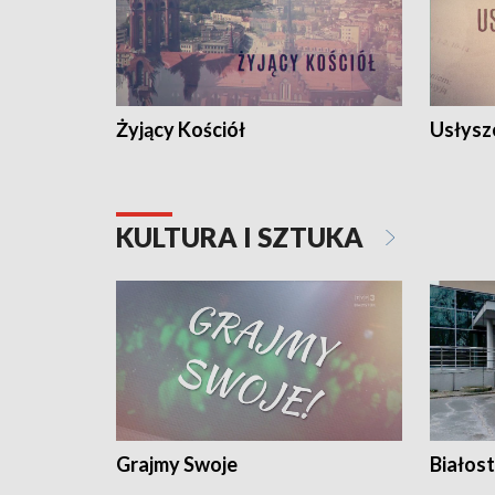
Żyjący Kościół
Usłysz
KULTURA I SZTUKA
Grajmy Swoje
Białost