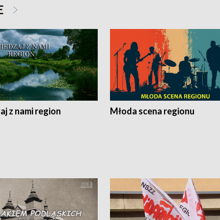
E
j z nami region
Młoda scena regionu