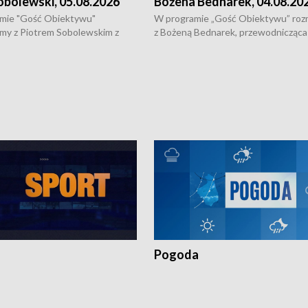
obolewski, 05.08.2026
Bożena Bednarek, 04.08.20
mie "Gość Obiektywu"
W programie „Gość Obiektywu” ro
my z Piotrem Sobolewskim z
z Bożeną Bednarek, przewodnicząca
twa Amickus o możliwościach
Białostockiej Rady Seniorów, o walc
osób dotkniętych przemocą i
samotnością, pomysłach na to jak
u Ośrodka Pomocy Osobom
wyciągać osoby starsze z domów i j
zonym Przestępstwem.
ważne jest to by nie były same.
Pogoda