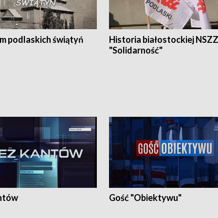
em podlaskich świątyń
Historia białostockiej NSZ
"Solidarność"
ntów
Gość "Obiektywu"