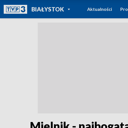
POWRÓT DO
BIAŁYSTOK
Aktualności
Pr
TVP REGIONY
Mielnik - najboga