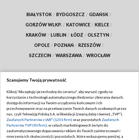
BIAŁYSTOK
/
BYDGOSZCZ
/
GDAŃSK
/
GORZÓW WLKP.
/
KATOWICE
/
KIELCE
/
KRAKÓW
/
LUBLIN
/
ŁÓDŹ
/
OLSZTYN
/
OPOLE
/
POZNAŃ
/
RZESZÓW
/
SZCZECIN
/
WARSZAWA
/
WROCŁAW
Szanujemy Twoją prywatność
Dołącz do nas:
Kliknij "Akceptuję i przechodzę do serwisu", aby wyrazić zgody na
korzystanie z technologii automatycznego śledzenia i zbierania danych,
TVP
dostęp do informacji na Twoim urządzeniu końcowym i ich
Abonament TVP
przechowywanie oraz na przetwarzanie Twoich danych osobowych przez
Regulamin TVP
nas, czyli Telewizję Polską S.A. w likwidacji (zwaną dalej również „TVP”),
Emisja w TVP
Polityka prywatności
Zaufanych Partnerów z IAB* (1201 firm)
oraz pozostałych
Zaufanych
Partnerów TVP (93 firm)
, w celach marketingowych (w tym do
Centrum informacji TVP
Moje zgody
zautomatyzowanego dopasowania reklam do Twoich zainteresowań i
mierzenia ich skuteczności) i pozostałych, które wskazujemy poniżej, a
Naziemna Telewizja Cyfrowa