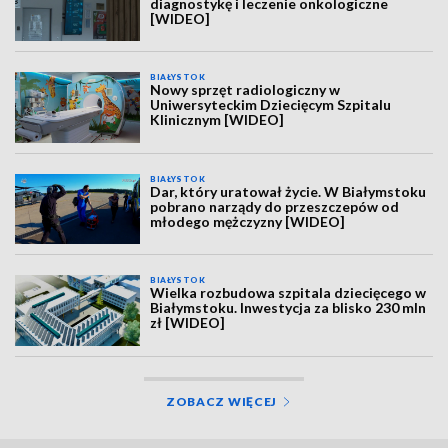
diagnostykę i leczenie onkologiczne
[WIDEO]
BIAŁYSTOK
Nowy sprzęt radiologiczny w
Uniwersyteckim Dziecięcym Szpitalu
Klinicznym [WIDEO]
BIAŁYSTOK
Dar, który uratował życie. W Białymstoku
pobrano narządy do przeszczepów od
młodego mężczyzny [WIDEO]
BIAŁYSTOK
Wielka rozbudowa szpitala dziecięcego w
Białymstoku. Inwestycja za blisko 230 mln
zł [WIDEO]
ZOBACZ WIĘCEJ