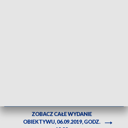
Nowe szanse na leczenie oraz pomoc ciężko chorym seniorom/fot. TVP3
Białystok
Nowe szanse na leczenie oraz pomoc przewlekle i
ciężko chorym seniorom z terenu Suwalszczyzny.
Narodowy Fundusz Zdrowia zakontraktował
dodatkowych siedemnaście łóżek w augustowskim
hospicjum.
ZOBACZ CAŁE WYDANIE
OBIEKTYWU, 06.09.2019, GODZ.