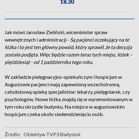
18.30
Jak mówi Jarosław Zieliński, wiceminister spraw
wewnętrznych i administracji -
Są pacjenci oczekujący na te
łóżka i to jest ten główny powód, który sprawił, że ta decyzja
została podjęta. Więc będzie razem teraz tych miejsc, łóżek –
pięćdziesiąt - od 1 października tego roku.
W zakładzie pielęgnacyjno-opiekuńczym i hospicjum w
Augustowie pacjenci mają zapewnioną wszechstronną,
całodobową opiekę specjalistów: lekarzy, pielęgniarek, czy
psychologów. Nowe łóżka znajdą się w wyremontowanym w
tym roku skrzydle budynku. Na miejsce w augustowskim
hospicjum czeka około siedemdziesięciu osób.
Źródło:
Obiektyw TVP3 Białystok