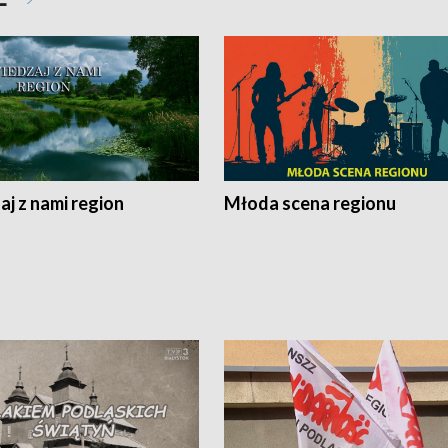
j z nami region
Młoda scena regionu