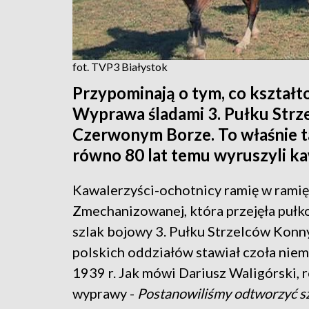
fot. TVP3 Białystok
Przypominają o tym, co kształt
Wyprawa śladami 3. Pułku Strz
Czerwonym Borze. To właśnie ta
równo 80 lat temu wyruszyli ka
Kawalerzyści-ochotnicy ramię w ramię 
Zmechanizowanej, która przejęła pułk
szlak bojowy 3. Pułku Strzelców Konny
polskich oddziałów stawiał czoła niem
1939 r. Jak mówi Dariusz Waligórski, 
wyprawy -
Postanowiliśmy odtworzyć sz