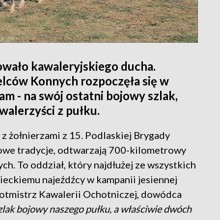
owało kawaleryjskiego ducha.
elców Konnych rozpoczęła się w
m - na swój ostatni bojowy szlak,
walerzyści z pułku.
z żołnierzami z 15. Podlaskiej Brygady
owe tradycje, odtwarzają 700-kilometrowy
ch. To oddział, który najdłużej ze wszystkich
ieckiemu najeźdźcy w kampanii jesiennej
rotmistrz Kawalerii Ochotniczej, dowódca
lak bojowy naszego pułku, a właściwie dwóch