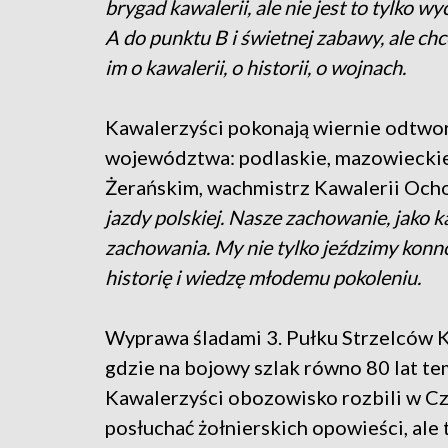
brygad kawalerii, ale nie jest to tylko w
A do punktu B i świetnej zabawy, ale c
im o kawalerii, o historii, o wojnach.
Kawalerzyści pokonają wiernie odtwor
województwa: podlaskie, mazowieckie
Żerańskim, wachmistrz Kawalerii Ocho
jazdy polskiej. Nasze zachowanie, jako k
zachowania. My nie tylko jeździmy konno
historię i wiedzę młodemu pokoleniu.
Wyprawa śladami 3. Pułku Strzelców 
gdzie na bojowy szlak równo 80 lat te
Kawalerzyści obozowisko rozbili w Cze
posłuchać żołnierskich opowieści, ale 