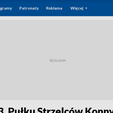
ogramy
Patronaty
Reklama
Więcej
. Pułku Strzelców Konny