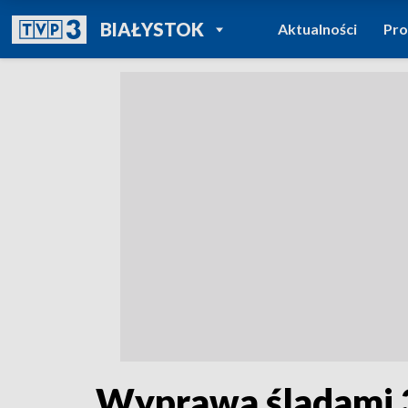
POWRÓT DO
BIAŁYSTOK
Aktualności
Pr
TVP REGIONY
Wyprawa śladami 3