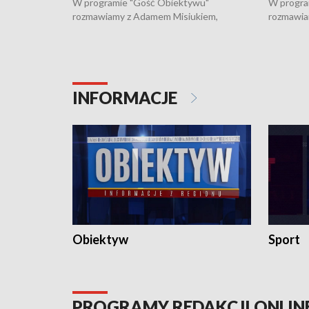
W programie "Gość Obiektywu"
W progra
rozmawiamy z Adamem Misiukiem,
rozmawia
podlaskim wojewódzkim konserwatorem
Towarzys
zabytków o kondycji zabytków w regionie
wsparcia 
i naborze wniosków na prace
działani
konserwatorskie.
Pokrzywd
INFORMACJE
Obiektyw
Sport
PROGRAMY REDAKCJI ONLIN