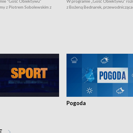
mie "Gość Obiektywu"
W programie „Gość Obiektywu” ro
my z Piotrem Sobolewskim z
z Bożeną Bednarek, przewodnicząca
twa Amickus o możliwościach
Białostockiej Rady Seniorów, o walc
osób dotkniętych przemocą i
samotnością, pomysłach na to jak
u Ośrodka Pomocy Osobom
wyciągać osoby starsze z domów i j
zonym Przestępstwem.
ważne jest to by nie były same.
Pogoda
E