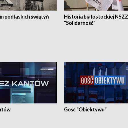
em podlaskich świątyń
Historia białostockiej NSZ
"Solidarność"
ntów
Gość "Obiektywu"