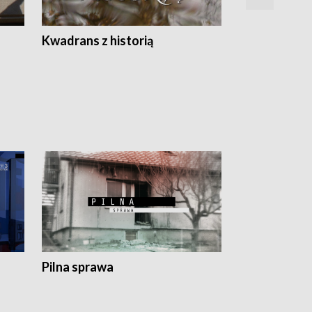
Z
Kwadrans z historią
Kartki z kal
Pilna sprawa