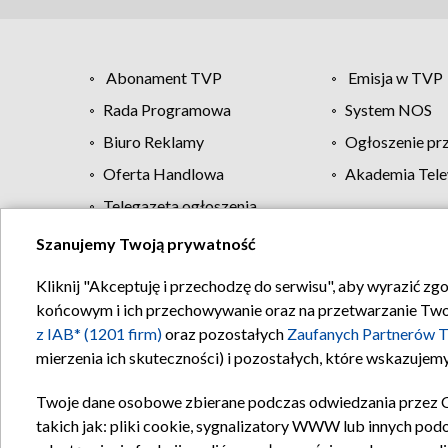
Abonament TVP
Emisja w TVP
Rada Programowa
System NOS
Biuro Reklamy
Ogłoszenie pr
Oferta Handlowa
Akademia Tele
Telegazeta ogłoszenia
Szanujemy Twoją prywatność
Regulamin TVP
Kliknij "Akceptuję i przechodzę do serwisu", aby wyrazić zg
końcowym i ich przechowywanie oraz na przetwarzanie Twoich
z IAB* (1201 firm)
oraz pozostałych
Zaufanych Partnerów T
mierzenia ich skuteczności) i pozostałych, które wskazujemy
Twoje dane osobowe zbierane podczas odwiedzania przez 
takich jak: pliki cookie, sygnalizatory WWW lub innych pod