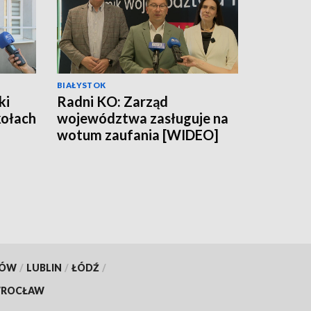
BIAŁYSTOK
ki
Radni KO: Zarząd
kołach
województwa zasługuje na
wotum zaufania [WIDEO]
KÓW
/
LUBLIN
/
ŁÓDŹ
/
ROCŁAW