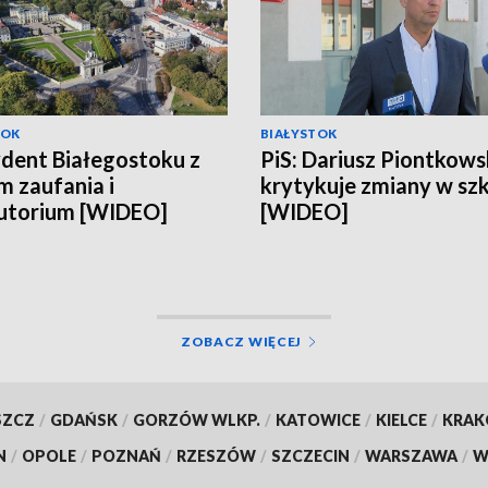
TOK
BIAŁYSTOK
dent Białegostoku z
PiS: Dariusz Piontkows
 zaufania i
krytykuje zmiany w sz
utorium [WIDEO]
[WIDEO]
ZOBACZ WIĘCEJ
SZCZ
/
GDAŃSK
/
GORZÓW WLKP.
/
KATOWICE
/
KIELCE
/
KRA
N
/
OPOLE
/
POZNAŃ
/
RZESZÓW
/
SZCZECIN
/
WARSZAWA
/
W