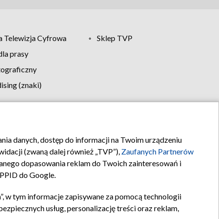
 Telewizja Cyfrowa
Sklep TVP
la prasy
tograficzny
sing (znaki)
klamy
Kontakt
rania danych, dostęp do informacji na Twoim urządzeniu
idacji (zwaną dalej również „TVP”),
Zaufanych Partnerów
anego dopasowania reklam do Twoich zainteresowań i
a PPID do Google.
”, w tym informacje zapisywane za pomocą technologii
zpiecznych usług, personalizację treści oraz reklam,