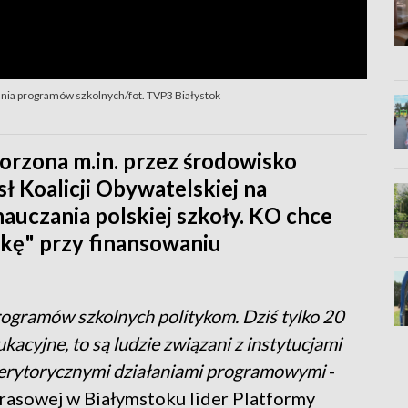
ania programów szkolnych/fot. TVP3 Białystok
orzona m.in. przez środowisko
ł Koalicji Obywatelskiej na
czania polskiej szkoły. KO chce
wkę" przy finansowaniu
rogramów szkolnych politykom. Dziś tylko 20
acyjne, to są ludzie związani z instytucjami
merytorycznymi działaniami programowymi
-
prasowej w Białymstoku lider Platformy