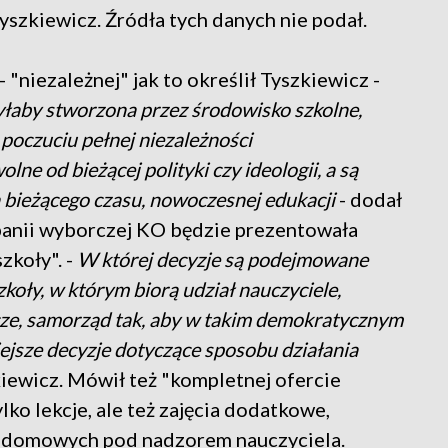
szkiewicz. Źródła tych danych nie podał.
"niezależnej" jak to określił Tyszkiewicz -
yłaby stworzona przez środowisko szkolne,
oczuciu pełnej niezależności
e od bieżącej polityki czy ideologii, a są
 bieżącego czasu, nowoczesnej edukacji
- dodał
mpanii wyborczej KO będzie prezentowała
zkoły". -
W której decyzje są podejmowane
koły, w którym biorą udział nauczyciele,
cze, samorząd tak, aby w takim demokratycznym
sze decyzje dotyczące sposobu działania
kiewicz. Mówił też "kompletnej ofercie
lko lekcje, ale też zajęcia dodatkowe,
c domowych pod nadzorem nauczyciela.