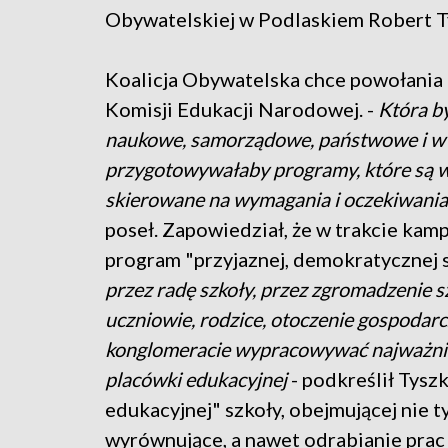
Obywatelskiej w Podlaskiem Robert Ty
Koalicja Obywatelska chce powołania - 
Komisji Edukacji Narodowej. -
Która b
naukowe, samorządowe, państwowe i w p
przygotowywałaby programy, które są woln
skierowane na wymagania i oczekiwania
poseł. Zapowiedział, że w trakcie ka
program "przyjaznej, demokratycznej s
przez radę szkoły, przez zgromadzenie sz
uczniowie, rodzice, otoczenie gospodar
konglomeracie wypracowywać najważniej
placówki edukacyjnej
- podkreślił Tysz
edukacyjnej" szkoły, obejmującej nie ty
wyrównujące, a nawet odrabianie pra