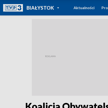
POWRÓT DO
BIAŁYSTOK
Aktualności
Pr
TVP REGIONY
Koalicja Obywatels