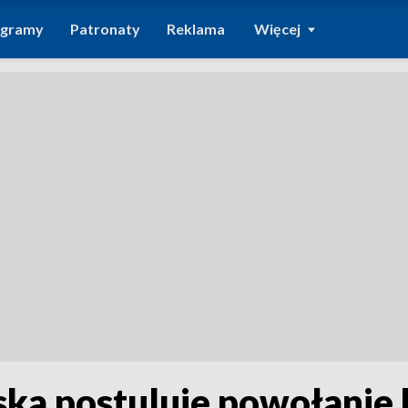
ogramy
Patronaty
Reklama
Więcej
ka postuluje powołanie 