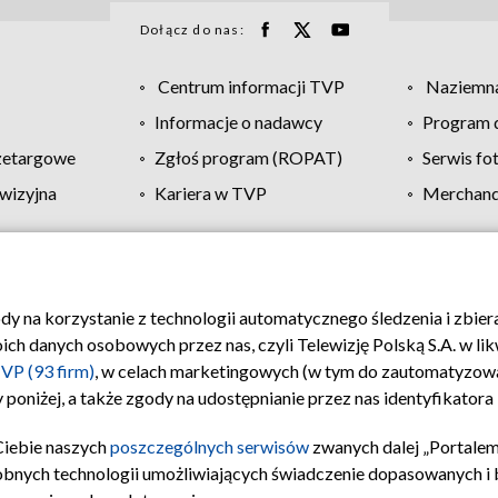
Dołącz do nas:
Centrum informacji TVP
Naziemna
Informacje o nadawcy
Program d
zetargowe
Zgłoś program (ROPAT)
Serwis fo
wizyjna
Kariera w TVP
Merchandi
Polityka prywatności
Moje zgody
Pomoc
Biuro re
ody na korzystanie z technologii automatycznego śledzenia i zbie
 danych osobowych przez nas, czyli Telewizję Polską S.A. w likw
VP (93 firm)
, w celach marketingowych (w tym do zautomatyzow
 poniżej, a także zgody na udostępnianie przez nas identyfikator
Ciebie naszych
poszczególnych serwisów
zwanych dalej „Portalem
obnych technologii umożliwiających świadczenie dopasowanych i be