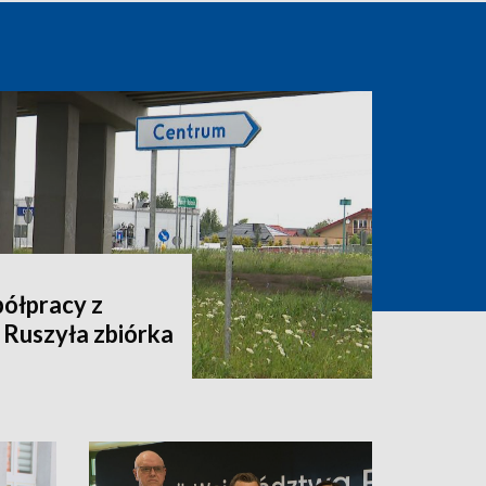
półpracy z
 Ruszyła zbiórka