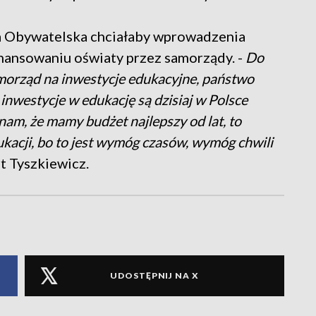
ja Obywatelska chciałaby wprowadzenia
inansowaniu oświaty przez samorządy. -
Do
morząd na inwestycje edukacyjne, państwo
nwestycje w edukację są dzisiaj w Polsce
am, że mamy budżet najlepszy od lat, to
kacji, bo to jest wymóg czasów, wymóg chwili
t Tyszkiewicz.
UDOSTĘPNIJ NA X