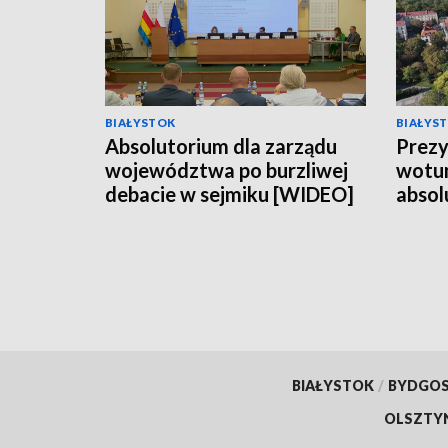
BIAŁYSTOK
BIAŁYS
Absolutorium dla zarządu
Prezy
województwa po burzliwej
wotum
debacie w sejmiku [WIDEO]
absol
BIAŁYSTOK
/
BYDGO
OLSZTY