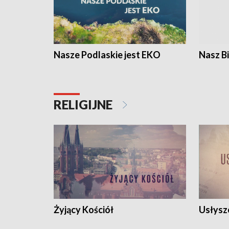
Nasze Podlaskie jest EKO
Nasz B
RELIGIJNE
Żyjący Kościół
Usłysz