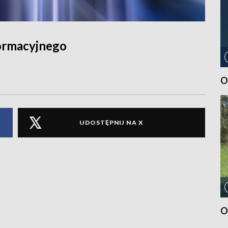
ormacyjnego
O
UDOSTĘPNIJ NA X
O