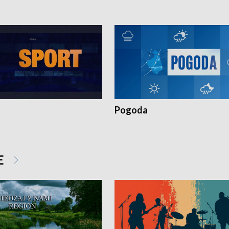
Pogoda
E