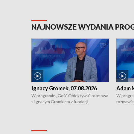
NAJNOWSZE WYDANIA PR
Ignacy Gromek, 07.08.2026
Adam M
W programie „Gość Obiektywu” rozmowa
W progra
z Ignacym Gromkiem z fundacji
rozmawia
"Przystanek Autyzm" o opiece dorosłych
podlaski
osób autystycznych oraz potrzebie
zabytków 
dziennej i całodobowej opieki.
i naborze
konserwa