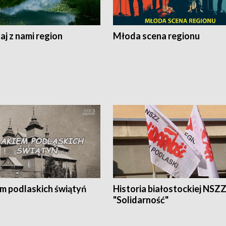
j z nami region
Młoda scena regionu
em podlaskich świątyń
Historia białostockiej NSZ
"Solidarność"