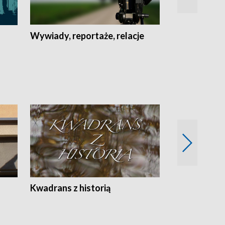
Wywiady, reportaże, relacje
Recepta na...
Z
Kwadrans z historią
Kartki z kal