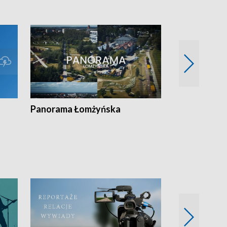
Panorama Łomżyńska
Przegląd suw