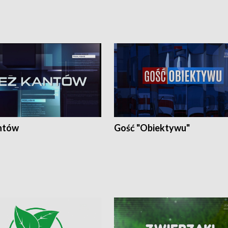
ntów
Gość "Obiektywu"