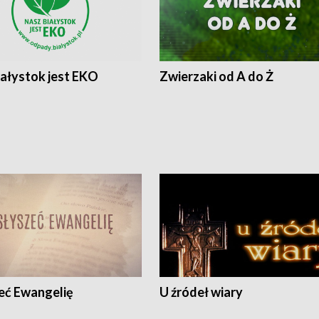
iałystok jest EKO
Zwierzaki od A do Ż
eć Ewangelię
U źródeł wiary