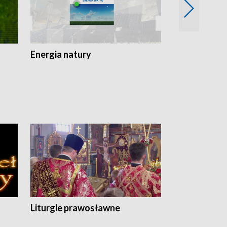
Energia natury
Ogród i nie t
Liturgie prawosławne