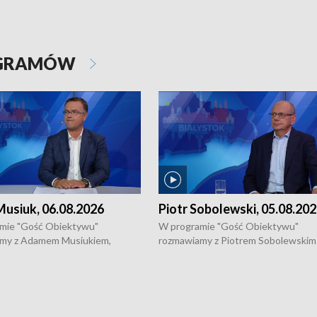
OGRAMÓW
usiuk, 06.08.2026
Piotr Sobolewski, 05.08.20
mie "Gość Obiektywu"
W programie "Gość Obiektywu"
my z Adamem Musiukiem,
rozmawiamy z Piotrem Sobolewskim
m wojewódzkim konserwatorem
Towarzystwa Amickus o możliwości
o kondycji zabytków w regionie
wsparcia osób dotkniętych przemocą
 wniosków na prace
działaniu Ośrodka Pomocy Osobom
torskie.
Pokrzywdzonym Przestępstwem.