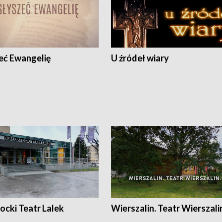
eć Ewangelię
U źródeł wiary
ocki Teatr Lalek
Wierszalin. Teatr Wierszali