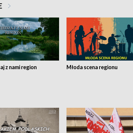
E
j z nami region
Młoda scena regionu