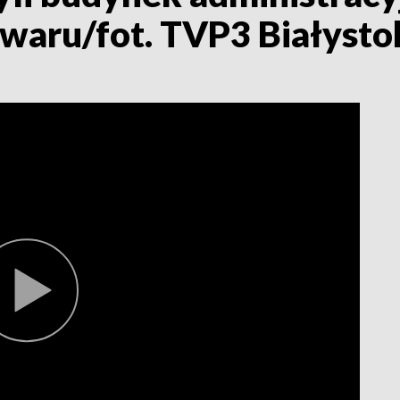
owaru/fot. TVP3 Białysto