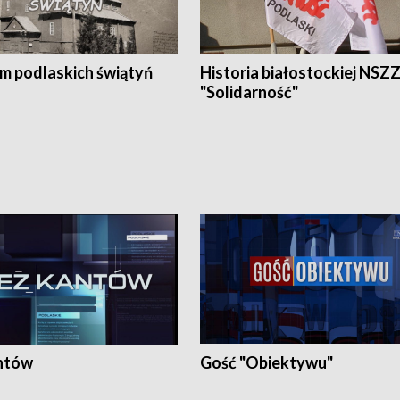
em podlaskich świątyń
Historia białostockiej NSZ
"Solidarność"
ntów
Gość "Obiektywu"