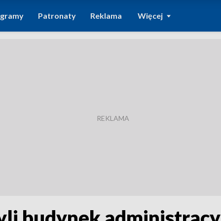
ogramy
Patronaty
Reklama
Więcej
yli budynek administracy