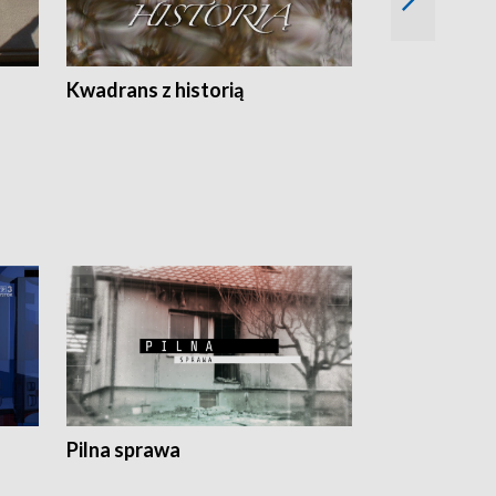
Z
Kwadrans z historią
Kartki z kal
Pilna sprawa