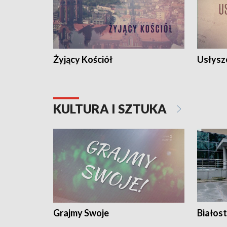
Żyjący Kościół
Usłysz
KULTURA I SZTUKA
Grajmy Swoje
Białost