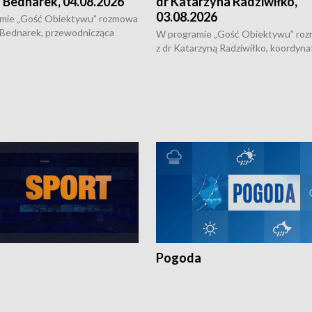
 Bednarek, 04.08.2026
dr Katarzyna Radziwiłko,
03.08.2026
mie „Gość Obiektywu” rozmowa
 Bednarek, przewodnicząca
W programie „Gość Obiektywu” ro
kiej Rady Seniorów, o walce z
z dr Katarzyną Radziwiłko, koordyna
ią, pomysłach na to jak
projektu "Etnomozaika. Współczes
osoby starsze z domów i jak
dziedzictwo kulturowe wsi" o tym, j
t to by nie były same.
wygląda dzisiejsza kultura polskiej w
Pogoda