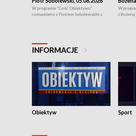
Piotr Sobolewski, 05.08.2026
Bożena
W programie "Gość Obiektywu"
W progra
rozmawiamy z Piotrem Sobolewskim z
z Bożeną
Towarzystwa Amickus o możliwościach
Białostoc
wsparcia osób dotkniętych przemocą i
samotnośc
działaniu Ośrodka Pomocy Osobom
wyciągać 
Pokrzywdzonym Przestępstwem.
ważne jes
INFORMACJE
Obiektyw
Sport