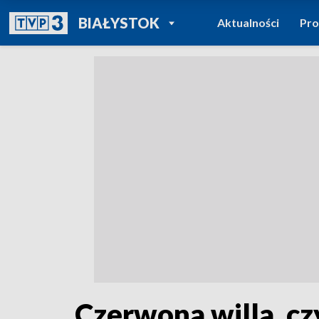
POWRÓT DO
BIAŁYSTOK
Aktualności
Pr
TVP REGIONY
Czerwona willa, cz