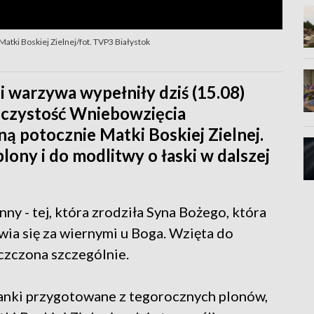
tki Boskiej Zielnej/fot. TVP3 Białystok
 i warzywa wypełniły dziś (15.08)
roczystość Wniebowzięcia
ą potocznie Matki Boskiej Zielnej.
lony i do modlitwy o łaski w dalszej
y - tej, która zrodziła Syna Bożego, która
ia się za wiernymi u Boga. Wzięta do
 czczona szczególnie.
wianki przygotowane z tegorocznych plonów,