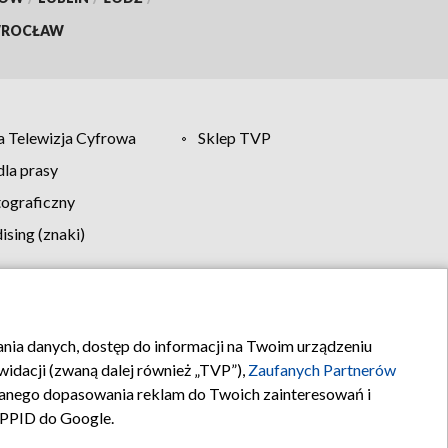
ROCŁAW
 Telewizja Cyfrowa
Sklep TVP
la prasy
tograficzny
sing (znaki)
klamy
Kontakt
rania danych, dostęp do informacji na Twoim urządzeniu
idacji (zwaną dalej również „TVP”),
Zaufanych Partnerów
anego dopasowania reklam do Twoich zainteresowań i
a PPID do Google.