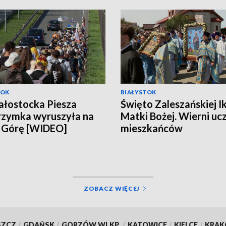
TOK
BIAŁYSTOK
iałostocka Piesza
Święto Zaleszańskiej I
rzymka wyruszyła na
Matki Bożej. Wierni ucz
 Górę [WIDEO]
mieszkańców
zamordowanych w 19
roku [WIDEO]
ZOBACZ WIĘCEJ
SZCZ
/
GDAŃSK
/
GORZÓW WLKP.
/
KATOWICE
/
KIELCE
/
KRA