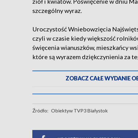
ziół i kwiatów. Poświęcenie w dniu Ma
szczególny wyraz.
Uroczystość Wniebowzięcia Najświęts
czyli w czasie kiedy większość rolnik
święcenia wianuszków, mieszkańcy ws
które są wyrazem dziękczynienia za t
ZOBACZ CAŁE WYDANIE OBI
Źródło:
Obiektyw TVP3 Białystok