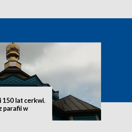
i 150 lat cerkwi.
 parafii w