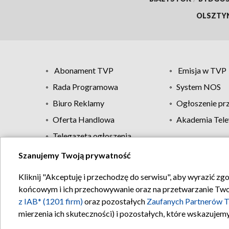
OLSZTY
Abonament TVP
Emisja w TVP
Rada Programowa
System NOS
Biuro Reklamy
Ogłoszenie pr
Oferta Handlowa
Akademia Tele
Telegazeta ogłoszenia
Szanujemy Twoją prywatność
Regulamin TVP
Kliknij "Akceptuję i przechodzę do serwisu", aby wyrazić zg
końcowym i ich przechowywanie oraz na przetwarzanie Twoich
z IAB* (1201 firm)
oraz pozostałych
Zaufanych Partnerów T
mierzenia ich skuteczności) i pozostałych, które wskazujemy