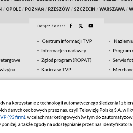
N
/
OPOLE
/
POZNAŃ
/
RZESZÓW
/
SZCZECIN
/
WARSZAWA
/
W
Dołącz do nas:
Centrum informacji TVP
Naziemna
Informacje o nadawcy
Program d
zetargowe
Zgłoś program (ROPAT)
Serwis fo
wizyjna
Kariera w TVP
Merchandi
Polityka prywatności
Moje zgody
Pomoc
Biuro re
ody na korzystanie z technologii automatycznego śledzenia i zbie
 danych osobowych przez nas, czyli Telewizję Polską S.A. w likw
VP (93 firm)
, w celach marketingowych (w tym do zautomatyzow
 poniżej, a także zgody na udostępnianie przez nas identyfikator