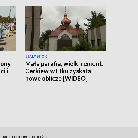
BIAŁYSTOK
kony
Mała parafia, wielki remont.
cili
Cerkiew w Ełku zyskała
nowe oblicze [WIDEO]
46
KÓW
/
LUBLIN
/
ŁÓDŹ
/