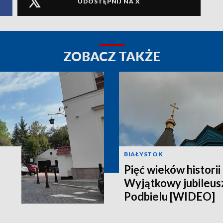
UDOSTĘPNIJ NA X
ZOBACZ TAKŻE
BIAŁYSTOK
Pięć wieków historii 
Wyjątkowy jubileusz
Podbielu [WIDEO]