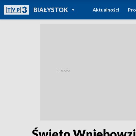
POWRÓT DO
BIAŁYSTOK
Aktualności
Pr
TVP REGIONY
Święto Wniebowzię