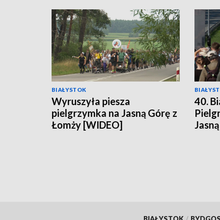
BIAŁYSTOK
BIAŁYS
Wyruszyła piesza
40. B
pielgrzymka na Jasną Górę z
Pielg
Łomży [WIDEO]
Jasną
BIAŁYSTOK
/
BYDGO