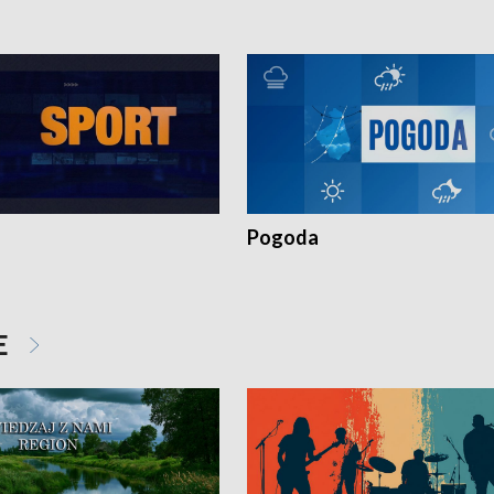
Pogoda
E