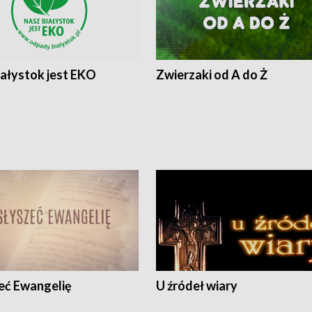
iałystok jest EKO
Zwierzaki od A do Ż
eć Ewangelię
U źródeł wiary