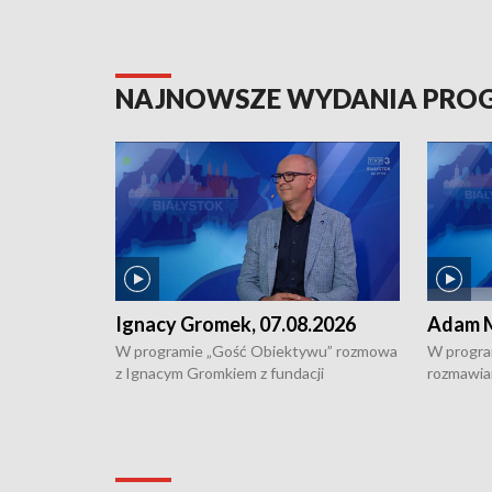
NAJNOWSZE WYDANIA PR
Ignacy Gromek, 07.08.2026
Adam M
W programie „Gość Obiektywu” rozmowa
W progra
z Ignacym Gromkiem z fundacji
rozmawia
"Przystanek Autyzm" o opiece dorosłych
podlaski
osób autystycznych oraz potrzebie
zabytków 
dziennej i całodobowej opieki.
i naborze
konserwa