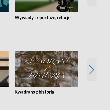
Wywiady, reportaże, relacje
Recepta na...
Z
Kwadrans z historią
Kartki z kal