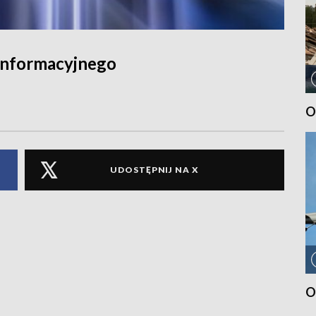
informacyjnego
O
UDOSTĘPNIJ NA X
O