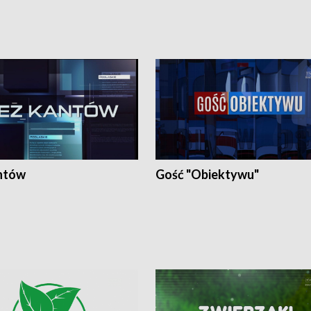
ntów
Gość "Obiektywu"