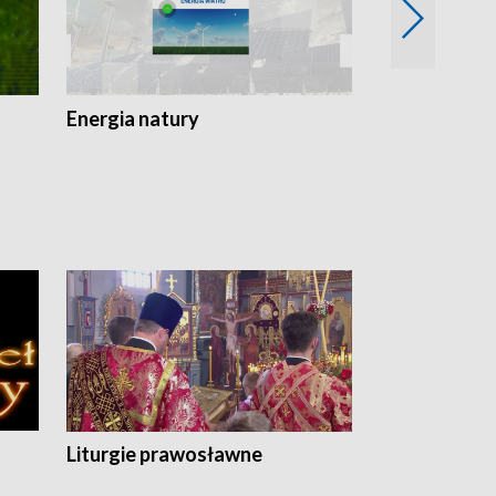
Energia natury
Ogród i nie t
Liturgie prawosławne