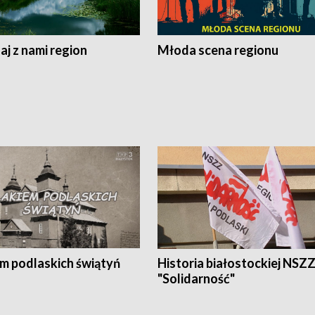
j z nami region
Młoda scena regionu
em podlaskich świątyń
Historia białostockiej NSZ
"Solidarność"