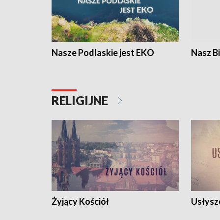
Nasze Podlaskie jest EKO
Nasz B
RELIGIJNE
Żyjący Kościół
Usłysz