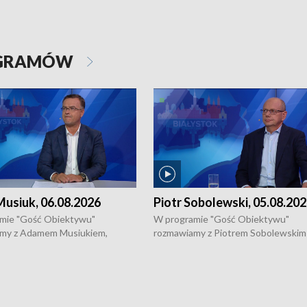
OGRAMÓW
usiuk, 06.08.2026
Piotr Sobolewski, 05.08.20
mie "Gość Obiektywu"
W programie "Gość Obiektywu"
my z Adamem Musiukiem,
rozmawiamy z Piotrem Sobolewskim
m wojewódzkim konserwatorem
Towarzystwa Amickus o możliwości
o kondycji zabytków w regionie
wsparcia osób dotkniętych przemocą
 wniosków na prace
działaniu Ośrodka Pomocy Osobom
torskie.
Pokrzywdzonym Przestępstwem.