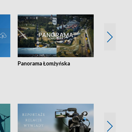
Panorama Łomżyńska
Przegląd suw