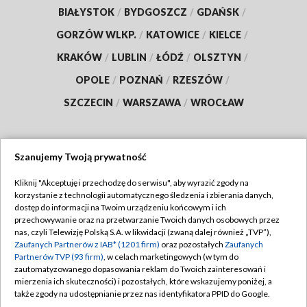
BIAŁYSTOK
/
BYDGOSZCZ
/
GDAŃSK
/
GORZÓW WLKP.
/
KATOWICE
/
KIELCE
/
KRAKÓW
/
LUBLIN
/
ŁÓDŹ
/
OLSZTYN
/
OPOLE
/
POZNAŃ
/
RZESZÓW
/
SZCZECIN
/
WARSZAWA
/
WROCŁAW
Szanujemy Twoją prywatność
Dołącz do nas:
Kliknij "Akceptuję i przechodzę do serwisu", aby wyrazić zgody na
korzystanie z technologii automatycznego śledzenia i zbierania danych,
TVP
dostęp do informacji na Twoim urządzeniu końcowym i ich
Abonament TVP
przechowywanie oraz na przetwarzanie Twoich danych osobowych przez
Regulamin TVP
nas, czyli Telewizję Polską S.A. w likwidacji (zwaną dalej również „TVP”),
Emisja w TVP
Polityka prywatności
Zaufanych Partnerów z IAB* (1201 firm)
oraz pozostałych
Zaufanych
Partnerów TVP (93 firm)
, w celach marketingowych (w tym do
Centrum informacji TVP
Moje zgody
zautomatyzowanego dopasowania reklam do Twoich zainteresowań i
mierzenia ich skuteczności) i pozostałych, które wskazujemy poniżej, a
Naziemna Telewizja Cyfrowa
Pomoc
także zgody na udostępnianie przez nas identyfikatora PPID do Google.