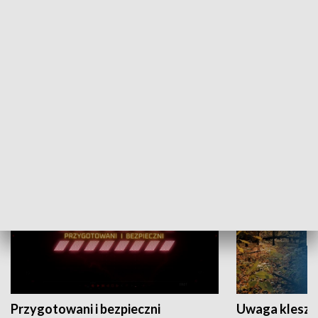
Grajmy Swoje
Białostocki Te
NAUKA I EDUKACJA
Przygotowani i bezpieczni
Uwaga kleszc