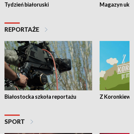
Tydzień białoruski
Magazyn ukra
REPORTAŻE
Białostocka szkoła reportażu
Z Koronkiewic
SPORT