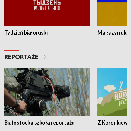
Tydzień białoruski
Magazyn ukra
REPORTAŻE
Białostocka szkoła reportażu
Z Koronkiewic