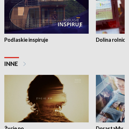
Podlaskie inspiruje
Dolina rolnicz
INNE
Życie po...
DorastaMy