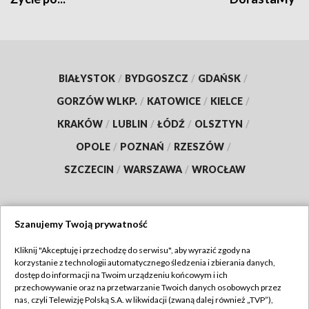
BIAŁYSTOK
/
BYDGOSZCZ
/
GDAŃSK
/
GORZÓW WLKP.
/
KATOWICE
/
KIELCE
/
KRAKÓW
/
LUBLIN
/
ŁÓDŹ
/
OLSZTYN
/
OPOLE
/
POZNAŃ
/
RZESZÓW
/
SZCZECIN
/
WARSZAWA
/
WROCŁAW
Szanujemy Twoją prywatność
Dołącz do nas:
Kliknij "Akceptuję i przechodzę do serwisu", aby wyrazić zgody na
korzystanie z technologii automatycznego śledzenia i zbierania danych,
TVP
dostęp do informacji na Twoim urządzeniu końcowym i ich
Abonament TVP
przechowywanie oraz na przetwarzanie Twoich danych osobowych przez
Regulamin TVP
nas, czyli Telewizję Polską S.A. w likwidacji (zwaną dalej również „TVP”),