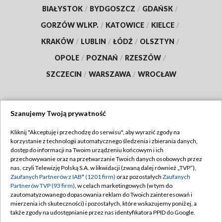
BIAŁYSTOK
/
BYDGOSZCZ
/
GDAŃSK
/
GORZÓW WLKP.
/
KATOWICE
/
KIELCE
/
KRAKÓW
/
LUBLIN
/
ŁÓDŹ
/
OLSZTYN
/
OPOLE
/
POZNAŃ
/
RZESZÓW
/
SZCZECIN
/
WARSZAWA
/
WROCŁAW
Szanujemy Twoją prywatność
Dołącz do nas:
Kliknij "Akceptuję i przechodzę do serwisu", aby wyrazić zgody na
korzystanie z technologii automatycznego śledzenia i zbierania danych,
TVP
dostęp do informacji na Twoim urządzeniu końcowym i ich
Abonament TVP
przechowywanie oraz na przetwarzanie Twoich danych osobowych przez
Regulamin TVP
nas, czyli Telewizję Polską S.A. w likwidacji (zwaną dalej również „TVP”),
Emisja w TVP
Polityka prywatności
Zaufanych Partnerów z IAB* (1201 firm)
oraz pozostałych
Zaufanych
Partnerów TVP (93 firm)
, w celach marketingowych (w tym do
Centrum informacji TVP
Moje zgody
zautomatyzowanego dopasowania reklam do Twoich zainteresowań i
mierzenia ich skuteczności) i pozostałych, które wskazujemy poniżej, a
Naziemna Telewizja Cyfrowa
Pomoc
także zgody na udostępnianie przez nas identyfikatora PPID do Google.