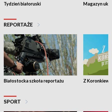
Tydzień białoruski
Magazyn ukra
REPORTAŻE
Białostocka szkoła reportażu
Z Koronkiewic
SPORT