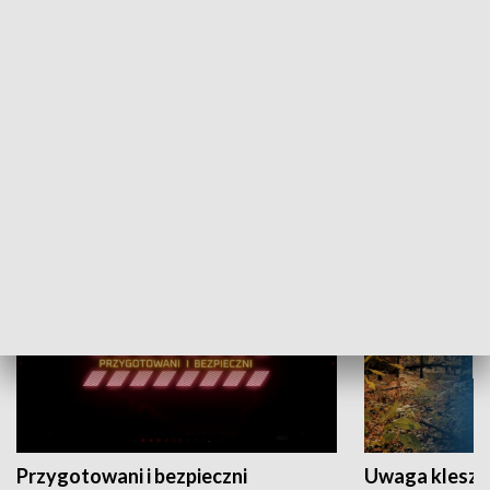
Grajmy Swoje
Białostocki Te
NAUKA I EDUKACJA
Przygotowani i bezpieczni
Uwaga kleszc