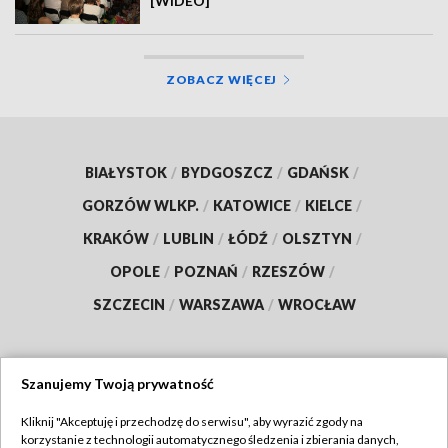
[WIDEO]
ZOBACZ WIĘCEJ
BIAŁYSTOK
/
BYDGOSZCZ
/
GDAŃSK
/
GORZÓW WLKP.
/
KATOWICE
/
KIELCE
/
KRAKÓW
/
LUBLIN
/
ŁÓDŹ
/
OLSZTYN
/
OPOLE
/
POZNAŃ
/
RZESZÓW
/
SZCZECIN
/
WARSZAWA
/
WROCŁAW
Szanujemy Twoją prywatność
Dołącz do nas:
Kliknij "Akceptuję i przechodzę do serwisu", aby wyrazić zgody na
korzystanie z technologii automatycznego śledzenia i zbierania danych,
TVP