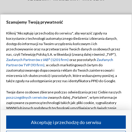
Szanujemy Twoją prywatność
Dołącz do nas:
Kliknij "Akceptuję i przechodzę do serwisu", aby wyrazić zgody na
korzystanie z technologii automatycznego śledzenia i zbierania danych,
TVP
dostęp do informacji na Twoim urządzeniu końcowym i ich
Abonament TVP
przechowywanie oraz na przetwarzanie Twoich danych osobowych przez
Regulamin TVP
nas, czyli Telewizję Polską S.A. w likwidacji (zwaną dalej również „TVP”),
Emisja w TVP
Polityka prywatności
Zaufanych Partnerów z IAB* (1201 firm)
oraz pozostałych
Zaufanych
Partnerów TVP (93 firm)
, w celach marketingowych (w tym do
Centrum informacji TVP
Moje zgody
zautomatyzowanego dopasowania reklam do Twoich zainteresowań i
mierzenia ich skuteczności) i pozostałych, które wskazujemy poniżej, a
Naziemna Telewizja Cyfrowa
Pomoc
także zgody na udostępnianie przez nas identyfikatora PPID do Google.
Sklep TVP
Biuro reklamy
Twoje dane osobowe zbierane podczas odwiedzania przez Ciebie naszych
Rada Programowa
Kontakt
poszczególnych serwisów
zwanych dalej „Portalem”, w tym informacje
zapisywane za pomocą technologii takich jak: pliki cookie, sygnalizatory
System NOS
WWW lub innych podobnych technologii umożliwiających świadczenie
dopasowanych i bezpiecznych usług, personalizację treści oraz reklam,
Informacje o nadawcy
Kanały
udostępnianie funkcji mediów społecznościowych oraz analizowanie
Akceptuję i przechodzę do serwisu
ruchu w Internecie.
Program dla prasy
©2026 Telewizja Polska S.A. w likwidacji