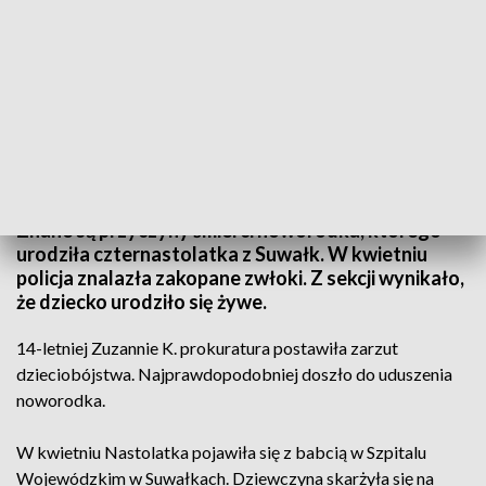
Uduszenie noworodka/fot. TVP3 Białystok
Znane są przyczyny śmierci noworodka, którego
urodziła czternastolatka z Suwałk. W kwietniu
policja znalazła zakopane zwłoki. Z sekcji wynikało,
że dziecko urodziło się żywe.
14-letniej Zuzannie K. prokuratura postawiła zarzut
dzieciobójstwa. Najprawdopodobniej doszło do uduszenia
noworodka.
W kwietniu Nastolatka pojawiła się z babcią w Szpitalu
Wojewódzkim w Suwałkach. Dziewczyna skarżyła się na