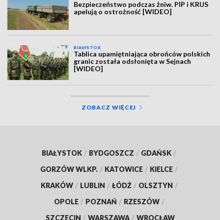
Bezpieczeństwo podczas żniw. PIP i KRUS
apelują o ostrożność [WIDEO]
BIAŁYSTOK
Tablica upamiętniająca obrońców polskich
granic została odsłonięta w Sejnach
[WIDEO]
ZOBACZ WIĘCEJ
BIAŁYSTOK
/
BYDGOSZCZ
/
GDAŃSK
/
GORZÓW WLKP.
/
KATOWICE
/
KIELCE
/
KRAKÓW
/
LUBLIN
/
ŁÓDŹ
/
OLSZTYN
/
OPOLE
/
POZNAŃ
/
RZESZÓW
/
SZCZECIN
/
WARSZAWA
/
WROCŁAW