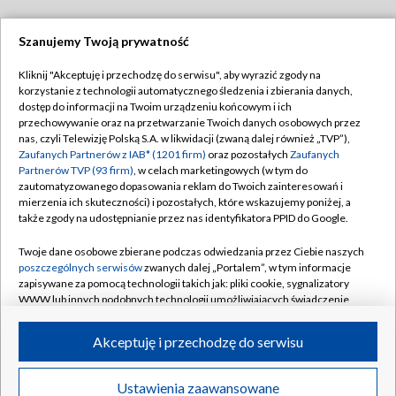
Szanujemy Twoją prywatność
Dołącz do nas:
Kliknij "Akceptuję i przechodzę do serwisu", aby wyrazić zgody na
korzystanie z technologii automatycznego śledzenia i zbierania danych,
TVP
dostęp do informacji na Twoim urządzeniu końcowym i ich
Abonament TVP
przechowywanie oraz na przetwarzanie Twoich danych osobowych przez
Regulamin TVP
nas, czyli Telewizję Polską S.A. w likwidacji (zwaną dalej również „TVP”),
Emisja w TVP
Polityka prywatności
Zaufanych Partnerów z IAB* (1201 firm)
oraz pozostałych
Zaufanych
Partnerów TVP (93 firm)
, w celach marketingowych (w tym do
Centrum informacji TVP
Moje zgody
zautomatyzowanego dopasowania reklam do Twoich zainteresowań i
mierzenia ich skuteczności) i pozostałych, które wskazujemy poniżej, a
Naziemna Telewizja Cyfrowa
Pomoc
także zgody na udostępnianie przez nas identyfikatora PPID do Google.
Sklep TVP
Biuro reklamy
Twoje dane osobowe zbierane podczas odwiedzania przez Ciebie naszych
Rada Programowa
Kontakt
poszczególnych serwisów
zwanych dalej „Portalem”, w tym informacje
zapisywane za pomocą technologii takich jak: pliki cookie, sygnalizatory
System NOS
WWW lub innych podobnych technologii umożliwiających świadczenie
dopasowanych i bezpiecznych usług, personalizację treści oraz reklam,
Informacje o nadawcy
Kanały
udostępnianie funkcji mediów społecznościowych oraz analizowanie
Akceptuję i przechodzę do serwisu
ruchu w Internecie.
Program dla prasy
©2026 Telewizja Polska S.A. w likwidacji
Biuro Reklamy
Twoje dane osobowe zbierane podczas odwiedzania przez Ciebie
Ustawienia zaawansowane