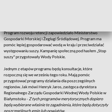
dobrego położenia środkowoeuropejskiego i klimatu
umiarkowanego, niestety ma bardzo ubogie zasoby wód
powierzchniowych, również wód podziemnych, a przede
wszystkim coraz mniej zasobów użytecznych dla człowieka.
Program rozwoju retencji zapowiedziało Ministerstwo
Gospodarki Morskiej i Żeglugi Śródlądowej. Program ma
pomóc lepiej gospodarować wodą w kraju i przeciwdziałać
występowaniu suszy. Kampanię społeczną pod hasłem „Stop
suszy" przygotowały Wody Polskie.
Jednym z etapów programu będą konsultacje, które
rozpoczną się we wrześniu tego roku. Mają pomóc
przygotować programy działania dla poszczególnych
regionów. Jak mówi Henryk Jaros, zastępca dyrektora
Regionalnego Zarządu Gospodarki Wodnej Wody Polskie w
Białymstoku -
Z tych programów merytorycznych dopiero
będą wybierane właśnie te zagadnienia, które będą dotyczyły
poszczególnych gmin lub powiatów.