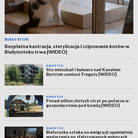
BIAŁYSTOK
Bezpłatna kastracja, sterylizacja i czipowanie kotów w
Białymstoku trwa [WIDEO]
BIAŁYSTOK
Sto mieszkań i bulwary nad Kanałem
Bystrym zamiast Fregaty [WIDEO]
BIAŁYSTOK
Ponad milion złotych strat po pożarze w
gospodarstwie pod Łomżą [WIDEO]
BIAŁYSTOK
Białoruska sztuka na emigracji upamiętnia
wydarzenia po sfałszowanych wyborach