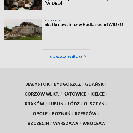
[WIDEO]
BIAŁYSTOK
Skutki nawałnicy w Podlaskiem [WIDEO]
ZOBACZ WIĘCEJ
BIAŁYSTOK
/
BYDGOSZCZ
/
GDAŃSK
/
GORZÓW WLKP.
/
KATOWICE
/
KIELCE
/
KRAKÓW
/
LUBLIN
/
ŁÓDŹ
/
OLSZTYN
/
OPOLE
/
POZNAŃ
/
RZESZÓW
/
SZCZECIN
/
WARSZAWA
/
WROCŁAW