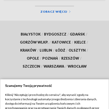
ZOBACZ WIĘCEJ
BIAŁYSTOK
/
BYDGOSZCZ
/
GDAŃSK
/
GORZÓW WLKP.
/
KATOWICE
/
KIELCE
/
KRAKÓW
/
LUBLIN
/
ŁÓDŹ
/
OLSZTYN
/
OPOLE
/
POZNAŃ
/
RZESZÓW
/
SZCZECIN
/
WARSZAWA
/
WROCŁAW
Szanujemy Twoją prywatność
Dołącz do nas:
Kliknij "Akceptuję i przechodzę do serwisu", aby wyrazić zgody na
korzystanie z technologii automatycznego śledzenia i zbierania danych,
TVP
dostęp do informacji na Twoim urządzeniu końcowym i ich
Abonament TVP
przechowywanie oraz na przetwarzanie Twoich danych osobowych przez