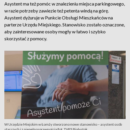
Asystent ma też pomóc w znalezieniu miejsca parkingowego,
w razie potrzeby zawiezie też petenta windą na górę.
Asystent dyżuruje w Punkcie Obsługi Mieszkańców na
parterze Urzędu Miejskiego. Stanowisko zostało oznaczone,
aby zainteresowane osoby mogły w łatwo i szybko
skorzystać z pomocy.
W Urzędzie Miejskim w Łomży stworzono nowe stanowisko – asystent osób
starszych i z niepełnosprawnością/fot. TVP3 Białystok