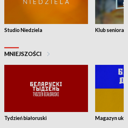
Studio Niedziela
Klub seniora
MNIEJSZOŚCI
Tydzień białoruski
Magazyn ukra