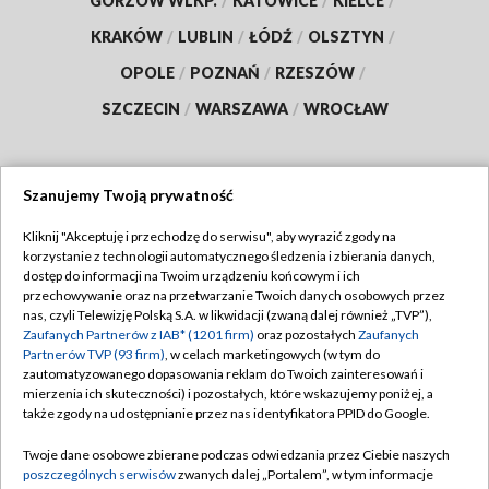
GORZÓW WLKP.
/
KATOWICE
/
KIELCE
/
KRAKÓW
/
LUBLIN
/
ŁÓDŹ
/
OLSZTYN
/
OPOLE
/
POZNAŃ
/
RZESZÓW
/
SZCZECIN
/
WARSZAWA
/
WROCŁAW
Szanujemy Twoją prywatność
Dołącz do nas:
Kliknij "Akceptuję i przechodzę do serwisu", aby wyrazić zgody na
korzystanie z technologii automatycznego śledzenia i zbierania danych,
TVP
dostęp do informacji na Twoim urządzeniu końcowym i ich
Abonament TVP
przechowywanie oraz na przetwarzanie Twoich danych osobowych przez
Regulamin TVP
nas, czyli Telewizję Polską S.A. w likwidacji (zwaną dalej również „TVP”),
Emisja w TVP
Polityka prywatności
Zaufanych Partnerów z IAB* (1201 firm)
oraz pozostałych
Zaufanych
Partnerów TVP (93 firm)
, w celach marketingowych (w tym do
Centrum informacji TVP
Moje zgody
zautomatyzowanego dopasowania reklam do Twoich zainteresowań i
mierzenia ich skuteczności) i pozostałych, które wskazujemy poniżej, a
Naziemna Telewizja Cyfrowa
Pomoc
także zgody na udostępnianie przez nas identyfikatora PPID do Google.
Sklep TVP
Biuro reklamy
Twoje dane osobowe zbierane podczas odwiedzania przez Ciebie naszych
Rada Programowa
Kontakt
poszczególnych serwisów
zwanych dalej „Portalem”, w tym informacje