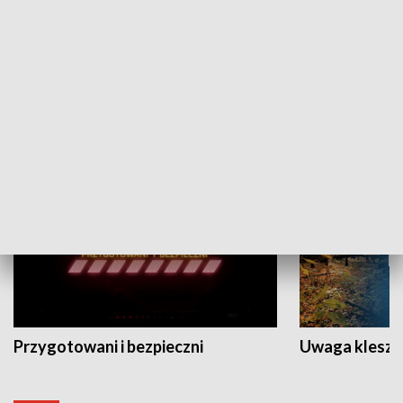
Grajmy Swoje
Białostocki Te
NAUKA I EDUKACJA
Przygotowani i bezpieczni
Uwaga kleszc