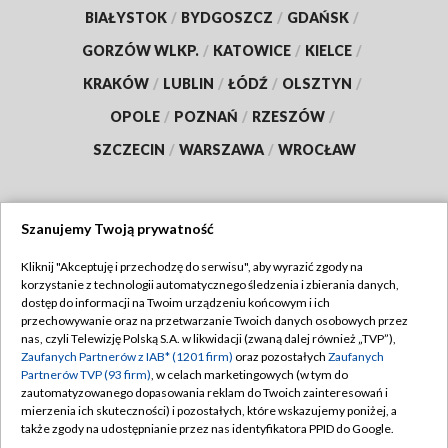
BIAŁYSTOK
/
BYDGOSZCZ
/
GDAŃSK
/
GORZÓW WLKP.
/
KATOWICE
/
KIELCE
/
KRAKÓW
/
LUBLIN
/
ŁÓDŹ
/
OLSZTYN
/
OPOLE
/
POZNAŃ
/
RZESZÓW
/
SZCZECIN
/
WARSZAWA
/
WROCŁAW
Szanujemy Twoją prywatność
Dołącz do nas:
Kliknij "Akceptuję i przechodzę do serwisu", aby wyrazić zgody na
korzystanie z technologii automatycznego śledzenia i zbierania danych,
TVP
dostęp do informacji na Twoim urządzeniu końcowym i ich
Abonament TVP
przechowywanie oraz na przetwarzanie Twoich danych osobowych przez
Regulamin TVP
nas, czyli Telewizję Polską S.A. w likwidacji (zwaną dalej również „TVP”),
Emisja w TVP
Polityka prywatności
Zaufanych Partnerów z IAB* (1201 firm)
oraz pozostałych
Zaufanych
Partnerów TVP (93 firm)
, w celach marketingowych (w tym do
Centrum informacji TVP
Moje zgody
zautomatyzowanego dopasowania reklam do Twoich zainteresowań i
mierzenia ich skuteczności) i pozostałych, które wskazujemy poniżej, a
Naziemna Telewizja Cyfrowa
Pomoc
także zgody na udostępnianie przez nas identyfikatora PPID do Google.