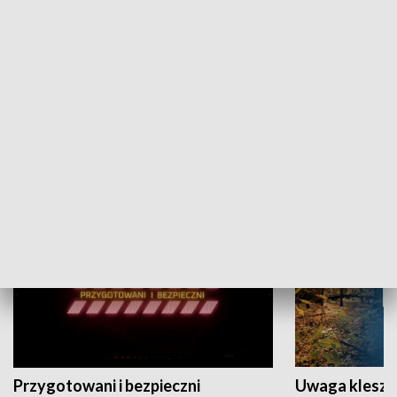
Grajmy Swoje
Białostocki Te
NAUKA I EDUKACJA
Przygotowani i bezpieczni
Uwaga kleszc