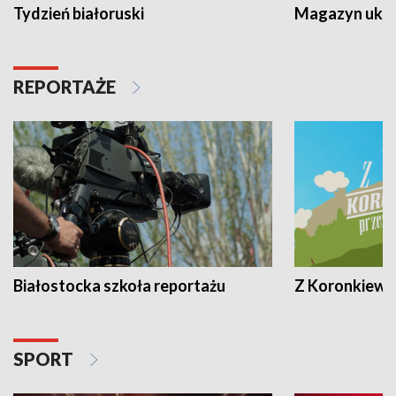
Tydzień białoruski
Magazyn ukra
REPORTAŻE
Białostocka szkoła reportażu
Z Koronkiewic
SPORT