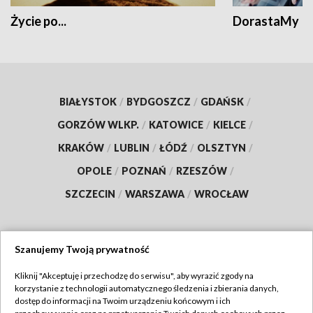
Życie po...
DorastaMy
BIAŁYSTOK
/
BYDGOSZCZ
/
GDAŃSK
/
GORZÓW WLKP.
/
KATOWICE
/
KIELCE
/
KRAKÓW
/
LUBLIN
/
ŁÓDŹ
/
OLSZTYN
/
OPOLE
/
POZNAŃ
/
RZESZÓW
/
SZCZECIN
/
WARSZAWA
/
WROCŁAW
Szanujemy Twoją prywatność
Dołącz do nas:
Kliknij "Akceptuję i przechodzę do serwisu", aby wyrazić zgody na
korzystanie z technologii automatycznego śledzenia i zbierania danych,
TVP
dostęp do informacji na Twoim urządzeniu końcowym i ich