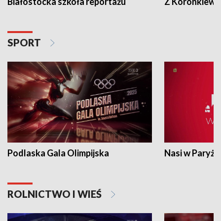
Białostocka szkoła reportażu
Z Koronkiewic
SPORT
Podlaska Gala Olimpijska
Nasi w Paryżu
ROLNICTWO I WIEŚ