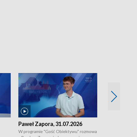
Paweł Zapora, 31.07.2026
Jacek Brzozo
W programie "Gość Obiektywu" rozmowa
W programie „G