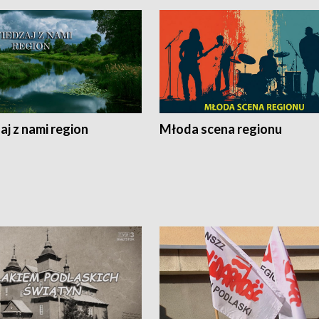
j z nami region
Młoda scena regionu