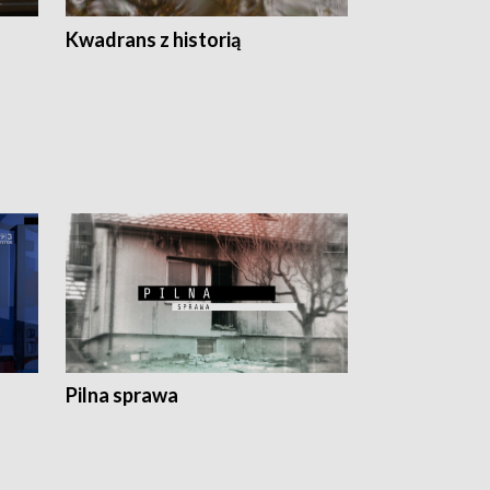
Z
Kwadrans z historią
Kartki z kal
Pilna sprawa