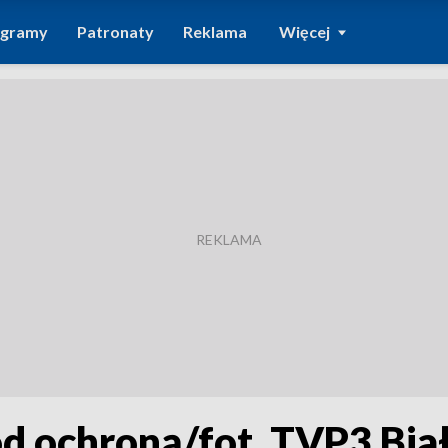
ogramy
Patronaty
Reklama
Więcej
od ochroną/fot. TVP3 Bia