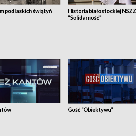
em podlaskich świątyń
Historia białostockiej NSZ
"Solidarność"
ntów
Gość "Obiektywu"