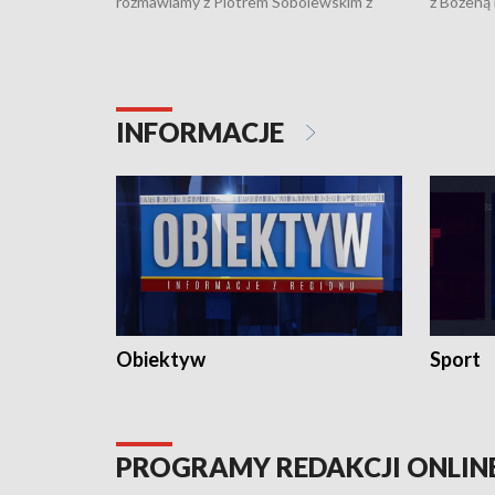
rozmawiamy z Piotrem Sobolewskim z
z Bożeną
Towarzystwa Amickus o możliwościach
Białostoc
wsparcia osób dotkniętych przemocą i
samotnośc
działaniu Ośrodka Pomocy Osobom
wyciągać 
Pokrzywdzonym Przestępstwem.
ważne jes
INFORMACJE
Obiektyw
Sport
PROGRAMY REDAKCJI ONLIN