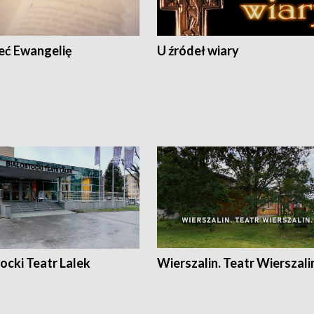
eć Ewangelię
U źródeł wiary
ocki Teatr Lalek
Wierszalin. Teatr Wierszali