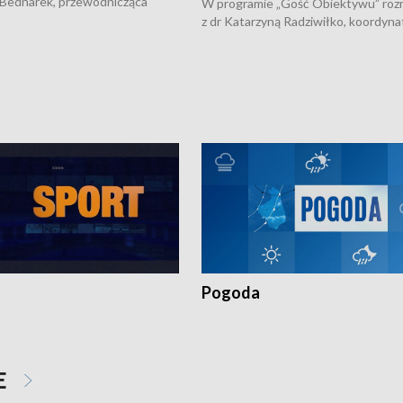
 Bednarek, przewodnicząca
W programie „Gość Obiektywu” ro
kiej Rady Seniorów, o walce z
z dr Katarzyną Radziwiłko, koordyna
ią, pomysłach na to jak
projektu "Etnomozaika. Współczes
osoby starsze z domów i jak
dziedzictwo kulturowe wsi" o tym, j
t to by nie były same.
wygląda dzisiejsza kultura polskiej w
Pogoda
E