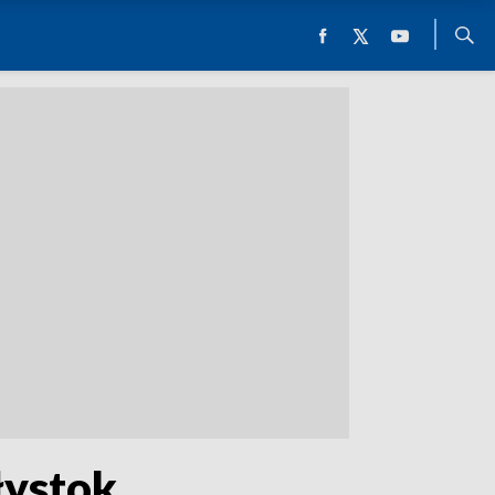
łystok