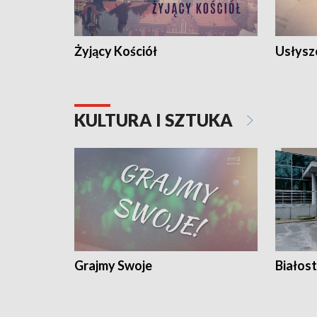
Żyjący Kościół
Usłysz
KULTURA I SZTUKA
Grajmy Swoje
Białost