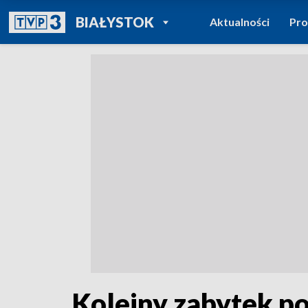
POWRÓT DO
BIAŁYSTOK
Aktualności
Pr
TVP REGIONY
Kolejny zabytek p