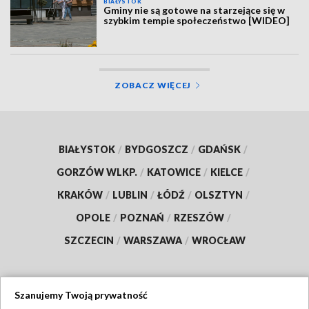
BIAŁYSTOK
Gminy nie są gotowe na starzejące się w
szybkim tempie społeczeństwo [WIDEO]
ZOBACZ WIĘCEJ
BIAŁYSTOK
/
BYDGOSZCZ
/
GDAŃSK
/
GORZÓW WLKP.
/
KATOWICE
/
KIELCE
/
KRAKÓW
/
LUBLIN
/
ŁÓDŹ
/
OLSZTYN
/
OPOLE
/
POZNAŃ
/
RZESZÓW
/
SZCZECIN
/
WARSZAWA
/
WROCŁAW
Szanujemy Twoją prywatność
Dołącz do nas: