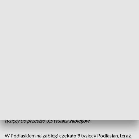
Skrócenie kolejek jest możliwe dzięki zniesieniu limitów na
zabiegi. Jak mówi Maciej Olesiński z podlaskiego oddziału
Narodowego Funduszu Zdrowia -
Od 1 kwietnia zabiegi
usunięcia zaćmy są finansowane w sposób nielimitowany.
Podlaski oddział NFZ, poczynając od 2 kwartału, płaci za
wszystkie zabiegi.
Podlaski NFZ wydał więcej o blisko 4 miliony złotych na
operacje usuwania zaćmy. W sumie od początku roku
zapłacił ośmiu placówkom wykonującym te zabiegi ponad
21 milionów.
Kolejka zmniejszyła się skokowo - mówił dziś na konferencji
w niepublicznej placówce w Bielsku Podlaskim dyrektor
NFZ. Jak powiedział Maciej Olesiński
- Liczba wykonanych
zabiegów usunięcia zaćmy wzrosła aż o 72 procent, z 2
tysięcy do przeszło 3,5 tysiąca zabiegów.
W Podlaskiem na zabiegi czekało 9 tysięcy Podlasian, teraz