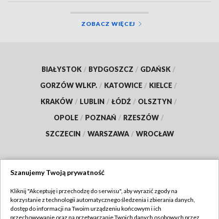
ZOBACZ WIĘCEJ
BIAŁYSTOK
/
BYDGOSZCZ
/
GDAŃSK
/
GORZÓW WLKP.
/
KATOWICE
/
KIELCE
/
KRAKÓW
/
LUBLIN
/
ŁÓDŹ
/
OLSZTYN
/
OPOLE
/
POZNAŃ
/
RZESZÓW
/
SZCZECIN
/
WARSZAWA
/
WROCŁAW
Szanujemy Twoją prywatność
Dołącz do nas:
Kliknij "Akceptuję i przechodzę do serwisu", aby wyrazić zgody na
korzystanie z technologii automatycznego śledzenia i zbierania danych,
TVP
dostęp do informacji na Twoim urządzeniu końcowym i ich
Abonament TVP
przechowywanie oraz na przetwarzanie Twoich danych osobowych przez