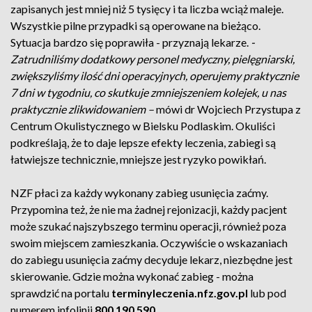
zapisanych jest mniej niż 5 tysięcy i ta liczba wciąż maleje.
Wszystkie pilne przypadki są operowane na bieżąco.
Sytuacja bardzo się poprawiła - przyznają lekarze.
-
Zatrudniliśmy dodatkowy personel medyczny, pielęgniarski,
zwiększyliśmy ilość dni operacyjnych, operujemy praktycznie
7 dni w tygodniu, co skutkuje zmniejszeniem kolejek, u nas
praktycznie zlikwidowaniem –
mówi dr Wojciech Przystupa z
Centrum Okulistycznego w Bielsku Podlaskim. Okuliści
podkreślają, że to daje lepsze efekty leczenia, zabiegi są
łatwiejsze technicznie, mniejsze jest ryzyko powikłań.
NZF płaci za każdy wykonany zabieg usunięcia zaćmy.
Przypomina też, że nie ma żadnej rejonizacji, każdy pacjent
może szukać najszybszego terminu operacji, również poza
swoim miejscem zamieszkania. Oczywiście o wskazaniach
do zabiegu usunięcia zaćmy decyduje lekarz, niezbędne jest
skierowanie. Gdzie można wykonać zabieg - można
sprawdzić na portalu
terminyleczenia.nfz.gov.pl
lub pod
numerem infolinii
800 190 590
.