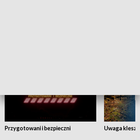
Grajmy Swoje
Białostocki Te
NAUKA I EDUKACJA
Przygotowani i bezpieczni
Uwaga kleszc