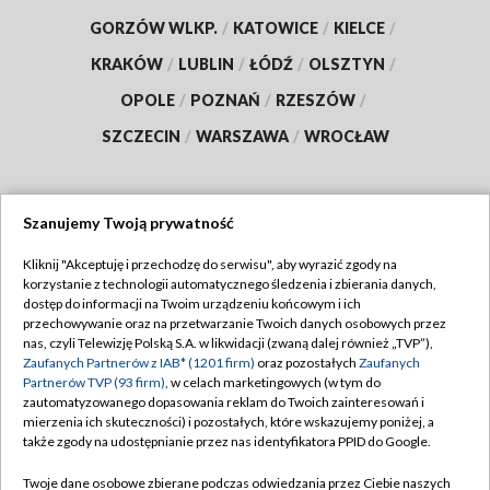
GORZÓW WLKP.
/
KATOWICE
/
KIELCE
/
KRAKÓW
/
LUBLIN
/
ŁÓDŹ
/
OLSZTYN
/
OPOLE
/
POZNAŃ
/
RZESZÓW
/
SZCZECIN
/
WARSZAWA
/
WROCŁAW
Szanujemy Twoją prywatność
Dołącz do nas:
Kliknij "Akceptuję i przechodzę do serwisu", aby wyrazić zgody na
korzystanie z technologii automatycznego śledzenia i zbierania danych,
TVP
dostęp do informacji na Twoim urządzeniu końcowym i ich
Abonament TVP
przechowywanie oraz na przetwarzanie Twoich danych osobowych przez
Regulamin TVP
nas, czyli Telewizję Polską S.A. w likwidacji (zwaną dalej również „TVP”),
Emisja w TVP
Polityka prywatności
Zaufanych Partnerów z IAB* (1201 firm)
oraz pozostałych
Zaufanych
Partnerów TVP (93 firm)
, w celach marketingowych (w tym do
Centrum informacji TVP
Moje zgody
zautomatyzowanego dopasowania reklam do Twoich zainteresowań i
mierzenia ich skuteczności) i pozostałych, które wskazujemy poniżej, a
Naziemna Telewizja Cyfrowa
Pomoc
także zgody na udostępnianie przez nas identyfikatora PPID do Google.
Sklep TVP
Biuro reklamy
Twoje dane osobowe zbierane podczas odwiedzania przez Ciebie naszych