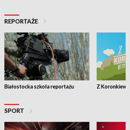
REPORTAŻE
Białostocka szkoła reportażu
Z Koronkiewic
SPORT