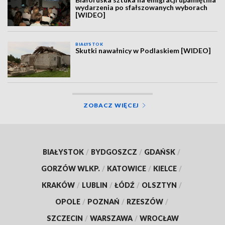
wydarzenia po sfałszowanych wyborach
[WIDEO]
BIAŁYSTOK
Skutki nawałnicy w Podlaskiem [WIDEO]
ZOBACZ WIĘCEJ
BIAŁYSTOK
/
BYDGOSZCZ
/
GDAŃSK
/
GORZÓW WLKP.
/
KATOWICE
/
KIELCE
/
KRAKÓW
/
LUBLIN
/
ŁÓDŹ
/
OLSZTYN
/
OPOLE
/
POZNAŃ
/
RZESZÓW
/
SZCZECIN
/
WARSZAWA
/
WROCŁAW