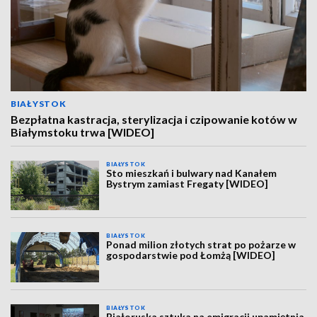
BIAŁYSTOK
Bezpłatna kastracja, sterylizacja i czipowanie kotów w
Białymstoku trwa [WIDEO]
BIAŁYSTOK
Sto mieszkań i bulwary nad Kanałem
Bystrym zamiast Fregaty [WIDEO]
BIAŁYSTOK
Ponad milion złotych strat po pożarze w
gospodarstwie pod Łomżą [WIDEO]
BIAŁYSTOK
Białoruska sztuka na emigracji upamiętnia