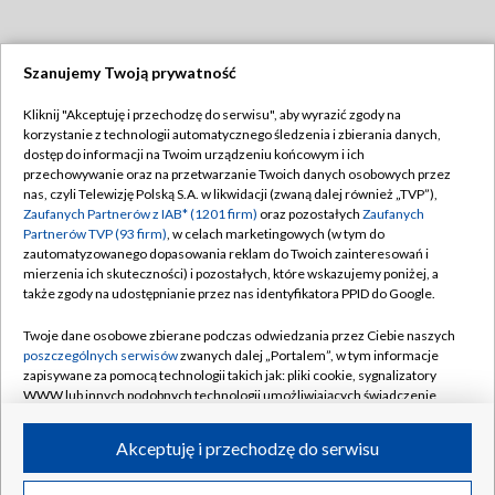
Szanujemy Twoją prywatność
Dołącz do nas:
Kliknij "Akceptuję i przechodzę do serwisu", aby wyrazić zgody na
korzystanie z technologii automatycznego śledzenia i zbierania danych,
TVP
dostęp do informacji na Twoim urządzeniu końcowym i ich
Abonament TVP
przechowywanie oraz na przetwarzanie Twoich danych osobowych przez
Regulamin TVP
nas, czyli Telewizję Polską S.A. w likwidacji (zwaną dalej również „TVP”),
Emisja w TVP
Polityka prywatności
Zaufanych Partnerów z IAB* (1201 firm)
oraz pozostałych
Zaufanych
Partnerów TVP (93 firm)
, w celach marketingowych (w tym do
Centrum informacji TVP
Moje zgody
zautomatyzowanego dopasowania reklam do Twoich zainteresowań i
mierzenia ich skuteczności) i pozostałych, które wskazujemy poniżej, a
Naziemna Telewizja Cyfrowa
Pomoc
także zgody na udostępnianie przez nas identyfikatora PPID do Google.
Sklep TVP
Biuro reklamy
Twoje dane osobowe zbierane podczas odwiedzania przez Ciebie naszych
Rada Programowa
Kontakt
poszczególnych serwisów
zwanych dalej „Portalem”, w tym informacje
zapisywane za pomocą technologii takich jak: pliki cookie, sygnalizatory
System NOS
WWW lub innych podobnych technologii umożliwiających świadczenie
dopasowanych i bezpiecznych usług, personalizację treści oraz reklam,
Informacje o nadawcy
Kanały
udostępnianie funkcji mediów społecznościowych oraz analizowanie
Akceptuję i przechodzę do serwisu
ruchu w Internecie.
Program dla prasy
©2026 Telewizja Polska S.A. w likwidacji
Biuro Reklamy