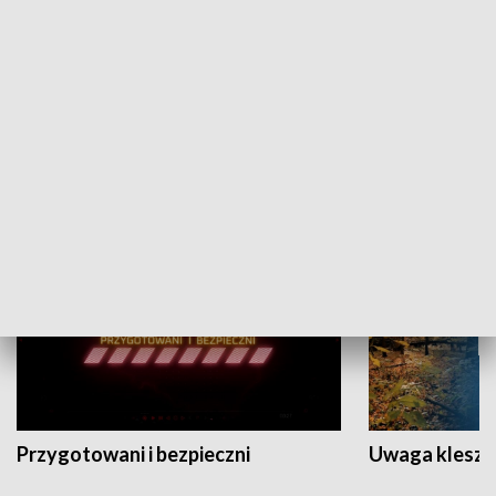
Grajmy Swoje
Białostocki Te
NAUKA I EDUKACJA
Przygotowani i bezpieczni
Uwaga kleszc