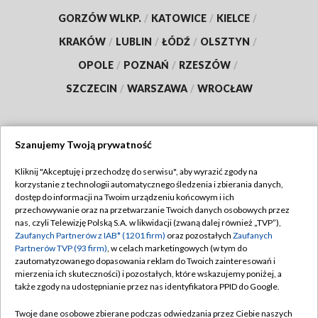
GORZÓW WLKP.
/
KATOWICE
/
KIELCE
/
KRAKÓW
/
LUBLIN
/
ŁÓDŹ
/
OLSZTYN
/
OPOLE
/
POZNAŃ
/
RZESZÓW
/
SZCZECIN
/
WARSZAWA
/
WROCŁAW
Szanujemy Twoją prywatność
Dołącz do nas:
Kliknij "Akceptuję i przechodzę do serwisu", aby wyrazić zgody na
korzystanie z technologii automatycznego śledzenia i zbierania danych,
TVP
dostęp do informacji na Twoim urządzeniu końcowym i ich
Abonament TVP
przechowywanie oraz na przetwarzanie Twoich danych osobowych przez
Regulamin TVP
nas, czyli Telewizję Polską S.A. w likwidacji (zwaną dalej również „TVP”),
Emisja w TVP
Polityka prywatności
Zaufanych Partnerów z IAB* (1201 firm)
oraz pozostałych
Zaufanych
Partnerów TVP (93 firm)
, w celach marketingowych (w tym do
Centrum informacji TVP
Moje zgody
zautomatyzowanego dopasowania reklam do Twoich zainteresowań i
mierzenia ich skuteczności) i pozostałych, które wskazujemy poniżej, a
Naziemna Telewizja Cyfrowa
Pomoc
także zgody na udostępnianie przez nas identyfikatora PPID do Google.
Sklep TVP
Biuro reklamy
Twoje dane osobowe zbierane podczas odwiedzania przez Ciebie naszych