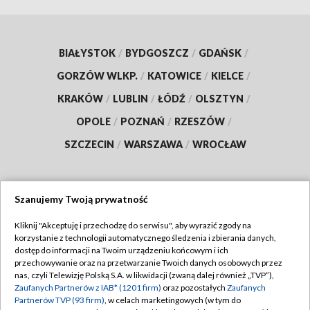
BIAŁYSTOK
/
BYDGOSZCZ
/
GDAŃSK
/
GORZÓW WLKP.
/
KATOWICE
/
KIELCE
/
KRAKÓW
/
LUBLIN
/
ŁÓDŹ
/
OLSZTYN
/
OPOLE
/
POZNAŃ
/
RZESZÓW
/
SZCZECIN
/
WARSZAWA
/
WROCŁAW
Szanujemy Twoją prywatność
Dołącz do nas:
Kliknij "Akceptuję i przechodzę do serwisu", aby wyrazić zgody na
korzystanie z technologii automatycznego śledzenia i zbierania danych,
TVP
dostęp do informacji na Twoim urządzeniu końcowym i ich
Abonament TVP
przechowywanie oraz na przetwarzanie Twoich danych osobowych przez
Regulamin TVP
nas, czyli Telewizję Polską S.A. w likwidacji (zwaną dalej również „TVP”),
Emisja w TVP
Polityka prywatności
Zaufanych Partnerów z IAB* (1201 firm)
oraz pozostałych
Zaufanych
Partnerów TVP (93 firm)
, w celach marketingowych (w tym do
Centrum informacji TVP