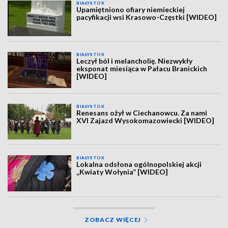
BIAŁYSTOK
Upamiętniono ofiary niemieckiej
pacyfikacji wsi Krasowo-Częstki [WIDEO]
BIAŁYSTOK
Leczył ból i melancholię. Niezwykły
eksponat miesiąca w Pałacu Branickich
[WIDEO]
BIAŁYSTOK
Renesans ożył w Ciechanowcu. Za nami
XVI Zajazd Wysokomazowiecki [WIDEO]
BIAŁYSTOK
Lokalna odsłona ogólnopolskiej akcji
„Kwiaty Wołynia” [WIDEO]
ZOBACZ WIĘCEJ