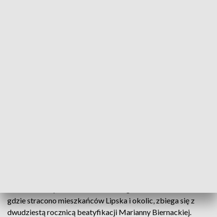
Rekonstrukcja tragedii z drugiej wojny światowej/fot. TVP3 Białystok
Matki, ojcowie, dzieci, księża - z rąk wojsk
niemieckich - 76 lat temu zginęło ponad 66 osób z
Lipska i okolic. Dziś na ulicach Lipska słychać było
strzały, rozdzierające krzyki i płacz, a to za sprawą
grupy rekonstrukcyjnej, która wraz z okolicznymi
mieszkańcami odtworzyła wydarzenia z 1943 roku.
Siedemdziesiąta szósta rocznica tragedii w Naumowiczach -
gdzie stracono mieszkańców Lipska i okolic, zbiega się z
dwudziestą rocznicą beatyfikacji Marianny Biernackiej.