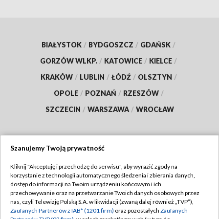
BIAŁYSTOK
/
BYDGOSZCZ
/
GDAŃSK
/
GORZÓW WLKP.
/
KATOWICE
/
KIELCE
/
KRAKÓW
/
LUBLIN
/
ŁÓDŹ
/
OLSZTYN
/
OPOLE
/
POZNAŃ
/
RZESZÓW
/
SZCZECIN
/
WARSZAWA
/
WROCŁAW
Szanujemy Twoją prywatność
Dołącz do nas:
Kliknij "Akceptuję i przechodzę do serwisu", aby wyrazić zgody na
korzystanie z technologii automatycznego śledzenia i zbierania danych,
TVP
dostęp do informacji na Twoim urządzeniu końcowym i ich
Abonament TVP
przechowywanie oraz na przetwarzanie Twoich danych osobowych przez
Regulamin TVP
nas, czyli Telewizję Polską S.A. w likwidacji (zwaną dalej również „TVP”),
Emisja w TVP
Polityka prywatności
Zaufanych Partnerów z IAB* (1201 firm)
oraz pozostałych
Zaufanych