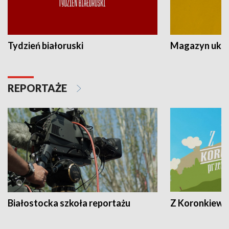
Tydzień białoruski
Magazyn ukra
REPORTAŻE
Białostocka szkoła reportażu
Z Koronkiewic