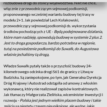
rozbudowa drogi do stolicy województwa. Nikt nie chce,
włącznie z przewodniczącym sejmowej podkomisji,
proponowanego wcześniej wariantu budowy tej trasy w
modelu 2+1. Jak powiedział Lech Kołakowski,
przewodniczący sejmowej podkomisji ds. wykorzystania
środków pochodzących z UE -
Będą podejmowane działania,
które mam nadzieję, spowodują budowę w systemie 2 plus 2.
Jest to droga gospodarcza, bardzo potrzebna w regionie,
tutaj na posiedzenie podkomisji do Suwałk, do Augustowa
właśnie jechaliśmy tą drogą.
Władze Suwałk pytały także o przyszłość budowy 24-
kilometrowego odcinka drogi S61 do granicy z Litwą w
Budzisku. Są zaniepokojone, po tym, jak Generalna Dyrekcja
Dróg Krajowy i Autostrad odstąpiła od umowy z włoskim
wykonawcą, który nie realizował zapisów kontraktowych.
Jak tłumaczy Małgorzata Zielińska, wiceminister inwestycji i
rozwoju
- Polska jest jednym wielkim placem budowy i takie
zejścia są niestety czasem nieuniknione, ale ważne, jakie