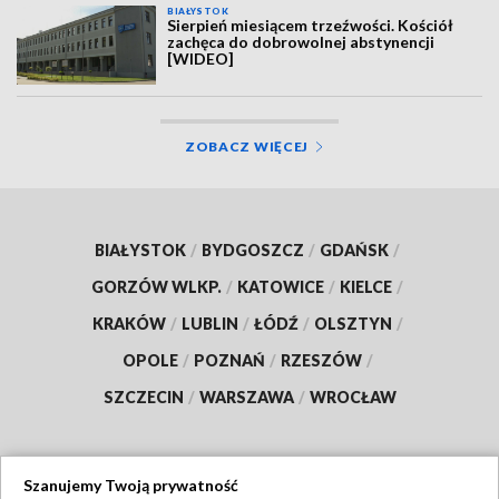
BIAŁYSTOK
Sierpień miesiącem trzeźwości. Kościół
zachęca do dobrowolnej abstynencji
[WIDEO]
ZOBACZ WIĘCEJ
BIAŁYSTOK
/
BYDGOSZCZ
/
GDAŃSK
/
GORZÓW WLKP.
/
KATOWICE
/
KIELCE
/
KRAKÓW
/
LUBLIN
/
ŁÓDŹ
/
OLSZTYN
/
OPOLE
/
POZNAŃ
/
RZESZÓW
/
SZCZECIN
/
WARSZAWA
/
WROCŁAW
Szanujemy Twoją prywatność