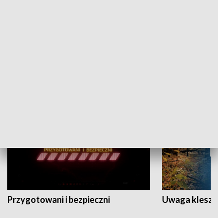
Grajmy Swoje
Białostocki Te
NAUKA I EDUKACJA
Przygotowani i bezpieczni
Uwaga kleszc