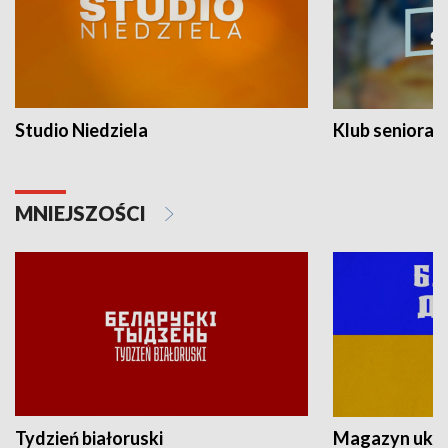
Studio Niedziela
Klub seniora
MNIEJSZOŚCI
Tydzień białoruski
Magazyn ukra