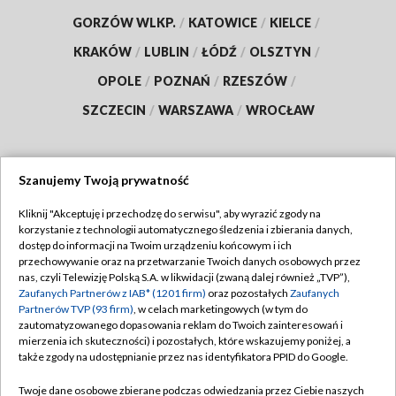
GORZÓW WLKP.
/
KATOWICE
/
KIELCE
/
KRAKÓW
/
LUBLIN
/
ŁÓDŹ
/
OLSZTYN
/
OPOLE
/
POZNAŃ
/
RZESZÓW
/
SZCZECIN
/
WARSZAWA
/
WROCŁAW
Szanujemy Twoją prywatność
Dołącz do nas:
Kliknij "Akceptuję i przechodzę do serwisu", aby wyrazić zgody na
korzystanie z technologii automatycznego śledzenia i zbierania danych,
TVP
dostęp do informacji na Twoim urządzeniu końcowym i ich
Abonament TVP
przechowywanie oraz na przetwarzanie Twoich danych osobowych przez
Regulamin TVP
nas, czyli Telewizję Polską S.A. w likwidacji (zwaną dalej również „TVP”),
Emisja w TVP
Polityka prywatności
Zaufanych Partnerów z IAB* (1201 firm)
oraz pozostałych
Zaufanych
Partnerów TVP (93 firm)
, w celach marketingowych (w tym do
Centrum informacji TVP
Moje zgody
zautomatyzowanego dopasowania reklam do Twoich zainteresowań i
mierzenia ich skuteczności) i pozostałych, które wskazujemy poniżej, a
Naziemna Telewizja Cyfrowa
Pomoc
także zgody na udostępnianie przez nas identyfikatora PPID do Google.
Sklep TVP
Biuro reklamy
Twoje dane osobowe zbierane podczas odwiedzania przez Ciebie naszych