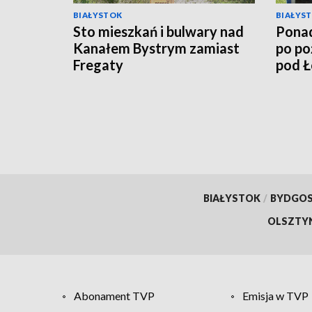
BIAŁYSTOK
BIAŁYS
Sto mieszkań i bulwary nad
Ponad
Kanałem Bystrym zamiast
po po
Fregaty
pod 
BIAŁYSTOK
/
BYDGO
OLSZTY
Abonament TVP
Emisja w TVP