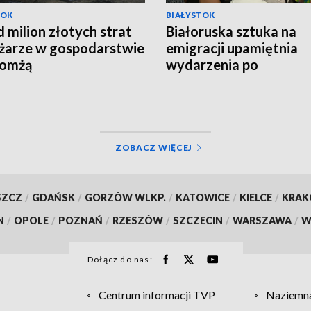
TOK
BIAŁYSTOK
 milion złotych strat
Białoruska sztuka na
żarze w gospodarstwie
emigracji upamiętnia
Łomżą
wydarzenia po
sfałszowanych wybor
ZOBACZ WIĘCEJ
SZCZ
/
GDAŃSK
/
GORZÓW WLKP.
/
KATOWICE
/
KIELCE
/
KRA
N
/
OPOLE
/
POZNAŃ
/
RZESZÓW
/
SZCZECIN
/
WARSZAWA
/
W
Dołącz do nas:
Centrum informacji TVP
Naziemna