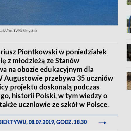
 USA/fot. TVP3 Białystok
riusz Piontkowski w poniedziałek
się z młodzieżą ze Stanów
wa na obozie edukacyjnym dla
 W Augustowie przebywa 35 uczniów
nicy projektu doskonalą podczas
o, historii Polski, w tym wiedzy o
także uczniowie ze szkół w Polsce.
EKTYWU, 08.07.2019, GODZ. 18.30