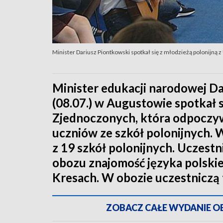
Minister Dariusz Piontkowski spotkał się z młodzieżą polonijną z
Minister edukacji narodowej Da
(08.07.) w Augustowie spotkał 
Zjednoczonych, która odpoczy
uczniów ze szkół polonijnych.
z 19 szkół polonijnych. Uczest
obozu znajomość języka polskieg
Kresach. W obozie uczestniczą 
ZOBACZ CAŁE WYDANIE OBI