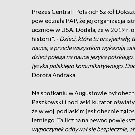
Prezes Centrali Polskich Szkół Doks
powiedziała PAP, że jej organizacja ist
uczniów w USA. Dodała, że w 2019 r. or
historii".
- Dzieci, które tu przyjechały,
nauce, a przede wszystkim wykazują zain
dzieci polega na nauce języka polskiego.
języka polskiego komunikatywnego. Dod
Dorota Andraka.
Na spotkaniu w Augustowie był obec
Paszkowski i podlaski kurator oświaty
że w woj. podlaskim jest obecnie zgł
letniego. Ta liczba na pewno powiększy
wypoczynek odbywał się bezpiecznie, a