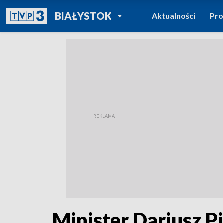
POWRÓT DO
BIAŁYSTOK
Aktualności
Pr
TVP REGIONY
Minister Dariusz P