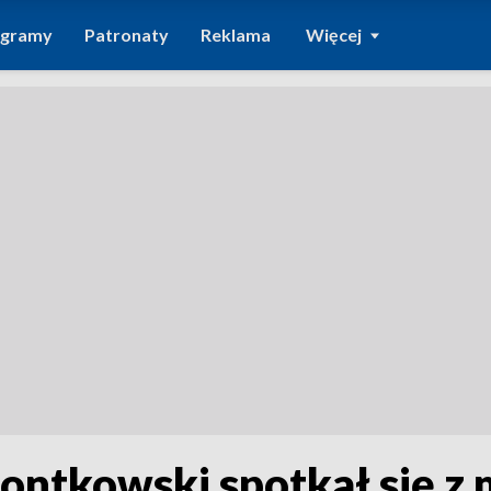
ogramy
Patronaty
Reklama
Więcej
iontkowski spotkał się z