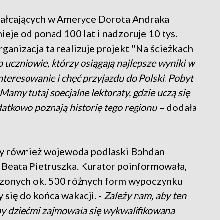
ztałcających w Ameryce Dorota Andraka
nieje od ponad 100 lat i nadzoruje 10 tys.
ganizacja ta realizuje projekt "Na ścieżkach
 to uczniowie, którzy osiągają najlepsze wyniki w
teresowanie i chęć przyjazdu do Polski. Pobyt
 Mamy tutaj specjalne lektoraty, gdzie uczą się
atkowo poznają historię tego regionu
– dodała
ny również wojewoda podlaski Bohdan
 Beata Pietruszka. Kurator poinformowała,
oszonych ok. 500 różnych form wypoczynku
 się do końca wakacji. -
Zależy nam, aby ten
by dziećmi zajmowała się wykwalifikowana