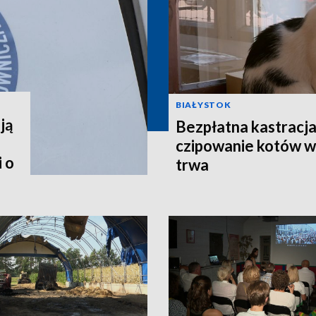
BIAŁYSTOK
ją
Bezpłatna kastracja,
czipowanie kotów w
 o
trwa