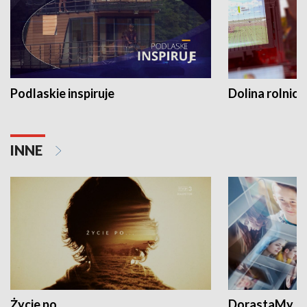
Podlaskie inspiruje
Dolina rolnicz
INNE
Życie po...
DorastaMy