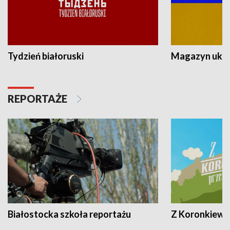
Tydzień białoruski
Magazyn ukra
REPORTAŻE
Białostocka szkoła reportażu
Z Koronkiewic