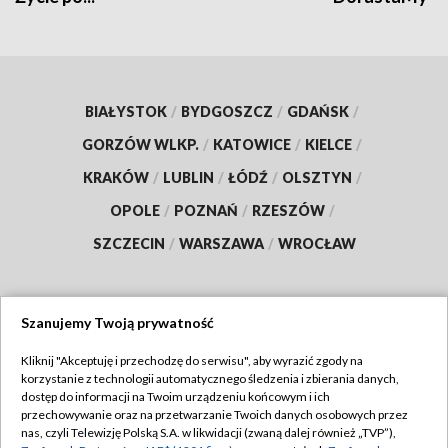
BIAŁYSTOK
/
BYDGOSZCZ
/
GDAŃSK
/
GORZÓW WLKP.
/
KATOWICE
/
KIELCE
/
KRAKÓW
/
LUBLIN
/
ŁÓDŹ
/
OLSZTYN
/
OPOLE
/
POZNAŃ
/
RZESZÓW
/
SZCZECIN
/
WARSZAWA
/
WROCŁAW
Szanujemy Twoją prywatność
Dołącz do nas:
Kliknij "Akceptuję i przechodzę do serwisu", aby wyrazić zgody na
korzystanie z technologii automatycznego śledzenia i zbierania danych,
TVP
dostęp do informacji na Twoim urządzeniu końcowym i ich
Abonament TVP
przechowywanie oraz na przetwarzanie Twoich danych osobowych przez
Regulamin TVP
nas, czyli Telewizję Polską S.A. w likwidacji (zwaną dalej również „TVP”),
Emisja w TVP