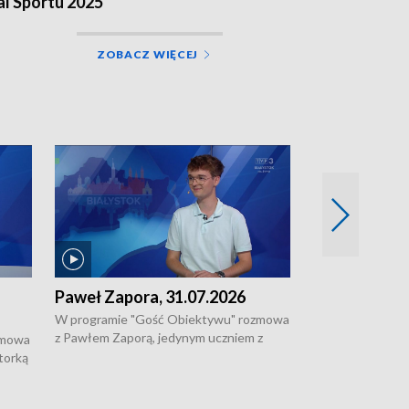
al Sportu 2025
ZOBACZ WIĘCEJ
Paweł Zapora, 31.07.2026
Jacek Brzozo
W programie "Gość Obiektywu" rozmowa
W programie „G
z Pawłem Zaporą, jedynym uczniem z
z Jackiem Brzoz
zmowa
regionu, który wziął udział w
podlaskim o syst
torką
prestiżowym programie edukacyjnym dla
ostrzegania w w
ne
uczniów z całego świata organizowanym
ak