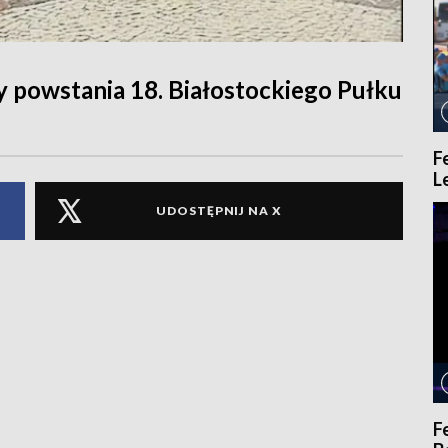
y powstania 18. Białostockiego Pułku
F
L
UDOSTĘPNIJ NA X
F