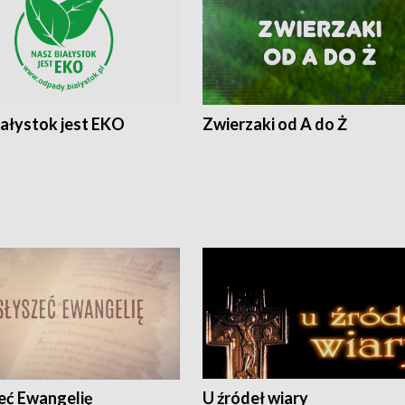
iałystok jest EKO
Zwierzaki od A do Ż
eć Ewangelię
U źródeł wiary