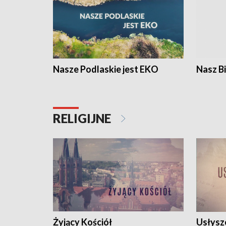
Nasze Podlaskie jest EKO
Nasz B
RELIGIJNE
Żyjący Kościół
Usłysz