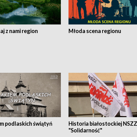
j z nami region
Młoda scena regionu
em podlaskich świątyń
Historia białostockiej NSZ
"Solidarność"