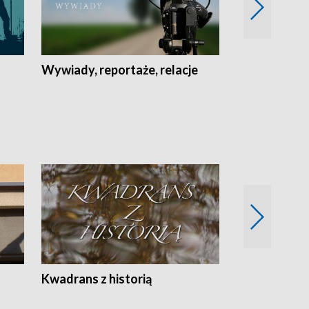
Wywiady, reportaże, relacje
Recepta na...
Z
Kwadrans z historią
Kartki z kal