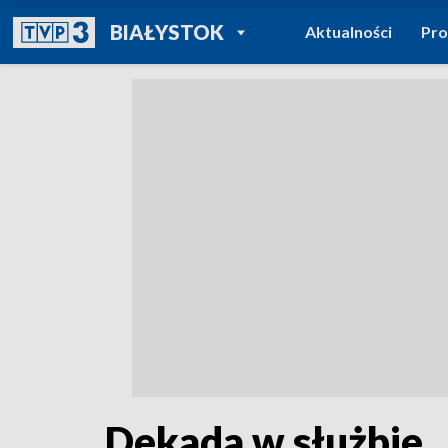
POWRÓT DO
BIAŁYSTOK
Aktualności
Pr
TVP REGIONY
Dekada w służbie