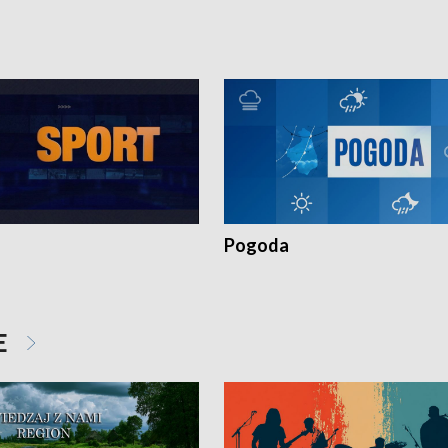
t to by nie były same.
wygląda dzisiejsza kultura polskiej w
Pogoda
E