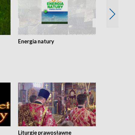
Energia natury
Ogród i nie t
Liturgie prawosławne