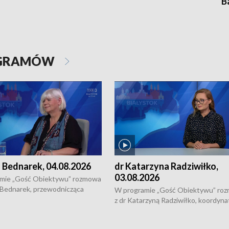
B
OGRAMÓW
 Bednarek, 04.08.2026
dr Katarzyna Radziwiłko,
03.08.2026
mie „Gość Obiektywu” rozmowa
 Bednarek, przewodnicząca
W programie „Gość Obiektywu” ro
kiej Rady Seniorów, o walce z
z dr Katarzyną Radziwiłko, koordyna
ią, pomysłach na to jak
projektu "Etnomozaika. Współczes
osoby starsze z domów i jak
dziedzictwo kulturowe wsi" o tym, j