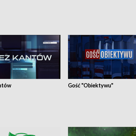
ntów
Gość "Obiektywu"