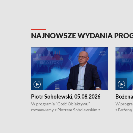
NAJNOWSZE WYDANIA PR
Piotr Sobolewski, 05.08.2026
Bożena
W programie "Gość Obiektywu"
W progra
rozmawiamy z Piotrem Sobolewskim z
z Bożeną
Towarzystwa Amickus o możliwościach
Białostoc
wsparcia osób dotkniętych przemocą i
samotnośc
działaniu Ośrodka Pomocy Osobom
wyciągać 