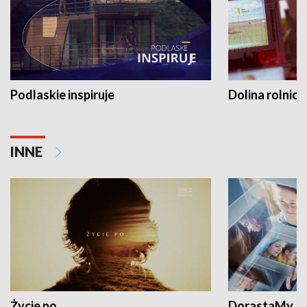
Podlaskie inspiruje
Dolina rolnicz
INNE
Życie po...
DorastaMy