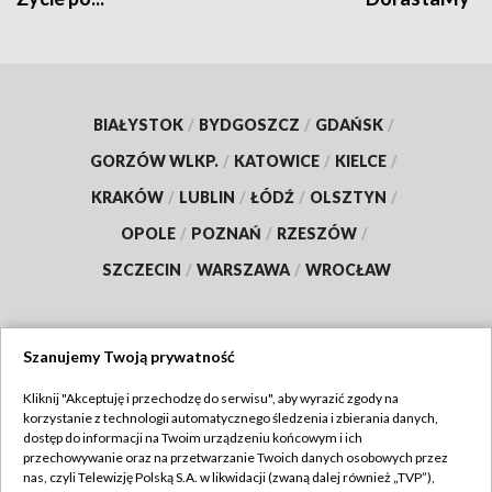
BIAŁYSTOK
/
BYDGOSZCZ
/
GDAŃSK
/
GORZÓW WLKP.
/
KATOWICE
/
KIELCE
/
KRAKÓW
/
LUBLIN
/
ŁÓDŹ
/
OLSZTYN
/
OPOLE
/
POZNAŃ
/
RZESZÓW
/
SZCZECIN
/
WARSZAWA
/
WROCŁAW
Szanujemy Twoją prywatność
Dołącz do nas:
Kliknij "Akceptuję i przechodzę do serwisu", aby wyrazić zgody na
korzystanie z technologii automatycznego śledzenia i zbierania danych,
TVP
dostęp do informacji na Twoim urządzeniu końcowym i ich
Abonament TVP
przechowywanie oraz na przetwarzanie Twoich danych osobowych przez
Regulamin TVP
nas, czyli Telewizję Polską S.A. w likwidacji (zwaną dalej również „TVP”),