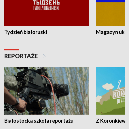
Tydzień białoruski
Magazyn ukra
REPORTAŻE
Białostocka szkoła reportażu
Z Koronkiewic