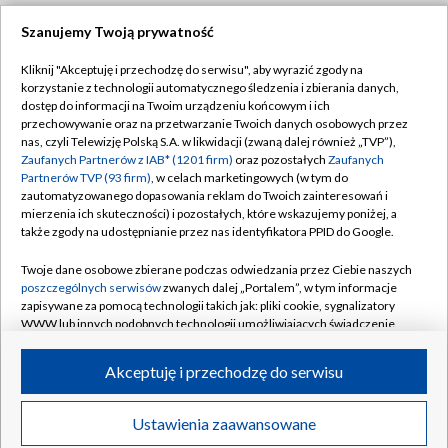
Szanujemy Twoją prywatność
Dołącz do nas:
Kliknij "Akceptuję i przechodzę do serwisu", aby wyrazić zgody na
korzystanie z technologii automatycznego śledzenia i zbierania danych,
TVP
dostęp do informacji na Twoim urządzeniu końcowym i ich
Abonament TVP
przechowywanie oraz na przetwarzanie Twoich danych osobowych przez
Regulamin TVP
nas, czyli Telewizję Polską S.A. w likwidacji (zwaną dalej również „TVP”),
Emisja w TVP
Polityka prywatności
Zaufanych Partnerów z IAB* (1201 firm)
oraz pozostałych
Zaufanych
Partnerów TVP (93 firm)
, w celach marketingowych (w tym do
Centrum informacji TVP
Moje zgody
zautomatyzowanego dopasowania reklam do Twoich zainteresowań i
mierzenia ich skuteczności) i pozostałych, które wskazujemy poniżej, a
Naziemna Telewizja Cyfrowa
Pomoc
także zgody na udostępnianie przez nas identyfikatora PPID do Google.
Sklep TVP
Biuro reklamy
Twoje dane osobowe zbierane podczas odwiedzania przez Ciebie naszych
Rada Programowa
Kontakt
poszczególnych serwisów
zwanych dalej „Portalem”, w tym informacje
zapisywane za pomocą technologii takich jak: pliki cookie, sygnalizatory
System NOS
WWW lub innych podobnych technologii umożliwiających świadczenie
dopasowanych i bezpiecznych usług, personalizację treści oraz reklam,
Informacje o nadawcy
Kanały
udostępnianie funkcji mediów społecznościowych oraz analizowanie
Akceptuję i przechodzę do serwisu
ruchu w Internecie.
Program dla prasy
©2026 Telewizja Polska S.A. w likwidacji
Biuro Reklamy
Twoje dane osobowe zbierane podczas odwiedzania przez Ciebie
Ustawienia zaawansowane
poszczególnych serwisów
na Portalu, takie jak adresy IP, identyfikatory
Ogłoszenie przetargowe