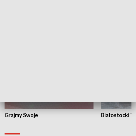
Żyjący Kościół
Usłyszeć Ewa
KULTURA I SZTUKA
Grajmy Swoje
Białostocki Te