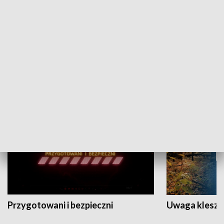
Grajmy Swoje
Białostocki Te
NAUKA I EDUKACJA
Przygotowani i bezpieczni
Uwaga kleszc