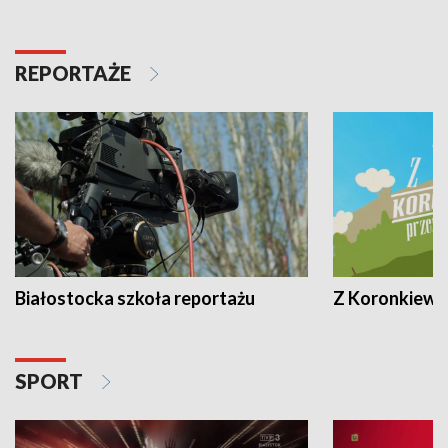
REPORTAŻE
Białostocka szkoła reportażu
Z Koronkiewic
SPORT