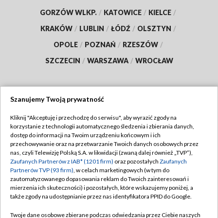
GORZÓW WLKP.
/
KATOWICE
/
KIELCE
/
KRAKÓW
/
LUBLIN
/
ŁÓDŹ
/
OLSZTYN
/
OPOLE
/
POZNAŃ
/
RZESZÓW
/
SZCZECIN
/
WARSZAWA
/
WROCŁAW
Szanujemy Twoją prywatność
Dołącz do nas:
Kliknij "Akceptuję i przechodzę do serwisu", aby wyrazić zgody na
korzystanie z technologii automatycznego śledzenia i zbierania danych,
TVP
dostęp do informacji na Twoim urządzeniu końcowym i ich
Abonament TVP
przechowywanie oraz na przetwarzanie Twoich danych osobowych przez
Regulamin TVP
nas, czyli Telewizję Polską S.A. w likwidacji (zwaną dalej również „TVP”),
Emisja w TVP
Polityka prywatności
Zaufanych Partnerów z IAB* (1201 firm)
oraz pozostałych
Zaufanych
Partnerów TVP (93 firm)
, w celach marketingowych (w tym do
Centrum informacji TVP
Moje zgody
zautomatyzowanego dopasowania reklam do Twoich zainteresowań i
mierzenia ich skuteczności) i pozostałych, które wskazujemy poniżej, a
Naziemna Telewizja Cyfrowa
Pomoc
także zgody na udostępnianie przez nas identyfikatora PPID do Google.
Sklep TVP
Biuro reklamy
Twoje dane osobowe zbierane podczas odwiedzania przez Ciebie naszych